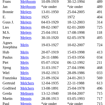
Frans
Meijboom
10-09-1919
30-12-1994
489
Jan
Meijboom
*zie onder
*zie onder
489
Bonnie
Meijers
13-01-1950
25-04-2005
491
E.
Meijers
1925
1972
404
Guus J.
Meijers
04-03-1929
18-12-2003
314
Lies
Meijers
09-02-1907
02-01-2009
725
M.S.
Meijers
25-04-1911
17-08-1998
118
Peter
Meijers
30-10-1920
02-05-1978
495
Agnes
Meijs
19-03-1927
10-02-2007
724
Josephina
Hub
Meijs
20-07-1919
15-03-1998
413
Paulus
Meijs
26-11-1886
15-03-1956
034
Piet
Meijs
05-07-1924
06-12-1992
211
Sjeng
Meijs
31-03-1917
27-04-1996
468
Wiel
Meijs
19-02-1913
28-09-1986
033
Franziska
Meisen
21-09-1924
24-01-2013
569
Gertruid
Melchers
12-04-1935
22-11-1988
613
Godfried
Melchers
13-08-1891
25-04-1978
496
Gerda
Melissen
13-12-1940
18-04-2007
715
Martin
Mennis
28-08-1913
03-05-1993
717
Paul
Mennis
*zie onder
*zie onder
715