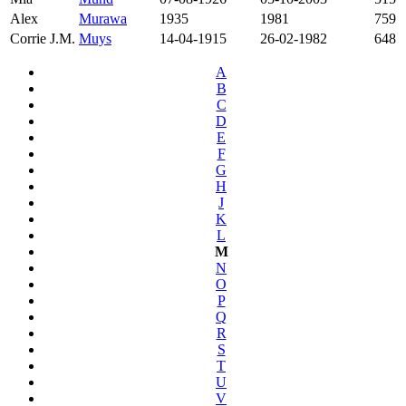
Alex
Murawa
1935
1981
759
Corrie J.M.
Muys
14-04-1915
26-02-1982
648
A
B
C
D
E
F
G
H
J
K
L
M
N
O
P
Q
R
S
T
U
V