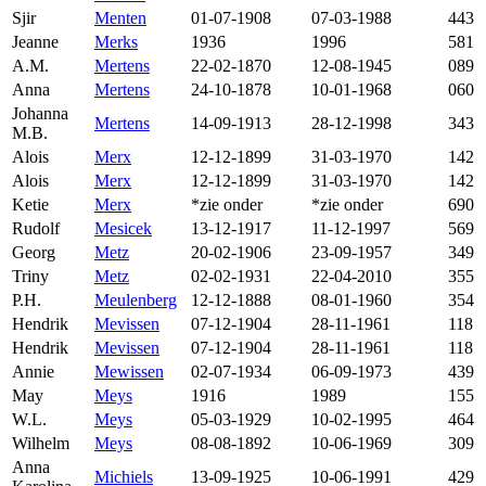
Sjir
Menten
01-07-1908
07-03-1988
443
Jeanne
Merks
1936
1996
581
A.M.
Mertens
22-02-1870
12-08-1945
089
Anna
Mertens
24-10-1878
10-01-1968
060
Johanna
Mertens
14-09-1913
28-12-1998
343
M.B.
Alois
Merx
12-12-1899
31-03-1970
142
Alois
Merx
12-12-1899
31-03-1970
142
Ketie
Merx
*zie onder
*zie onder
690
Rudolf
Mesicek
13-12-1917
11-12-1997
569
Georg
Metz
20-02-1906
23-09-1957
349
Triny
Metz
02-02-1931
22-04-2010
355
P.H.
Meulenberg
12-12-1888
08-01-1960
354
Hendrik
Mevissen
07-12-1904
28-11-1961
118
Hendrik
Mevissen
07-12-1904
28-11-1961
118
Annie
Mewissen
02-07-1934
06-09-1973
439
May
Meys
1916
1989
155
W.L.
Meys
05-03-1929
10-02-1995
464
Wilhelm
Meys
08-08-1892
10-06-1969
309
Anna
Michiels
13-09-1925
10-06-1991
429