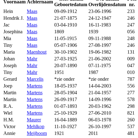
Voornaam
Achternaam
Geboortedatum
Overlijdensdatum
nr.
Hein
Maas
09-09-1912
23-06-1996
233
Hendrik J.
Maas
21-07-1875
24-12-1947
246
Jac
Maas
03-04-1910
16-11-1983
247
Josephina
Maas
1869
1939
056
Mia
Maas
11-05-1915
09-11-1988
248
Tiny
Maas
05-07-1906
27-08-1997
246
Maria
Maenhout
30-10-1902
19-06-1982
131
Johan
Mahr
27-03-1925
21-06-2002
009
Joseph
Mahr
20-07-1890
07-11-1975
047
Tiny
Mahr
1951
1987
010
Gerard
Marcelis
*zie onder
*zie onder
787
Joep
Martens
18-05-1937
14-04-2003
556
Martin
Martens
28-05-1904
21-04-1957
277
Martin
Martens
26-09-1917
14-09-1996
578
R.A.
Martens
01-07-1893
20-03-1962
298
Wiel
Martens
25-10-1929
27-06-2010
821
H.M.
Maurer
16-04-1889
06-03-1978
260
Victor
Mehlkop
11-10-1927
26-10-1997
537
Annie
Meijboom
1921
2011
481