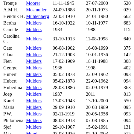
Troutje
Moorer
11-11-1945
27-07-2000
520
A.M.H.
Mosmuller
24-09-1888
20-11-1973
029
Hendrik H.
Mühlenberg
22-03-1910
24-01-1980
662
Bertha
Mulders
16-10-1922
10-11-1977
683
Camille
Mulders
1933
1988
115
Carolina
Mulders
31-10-1913
11-08-1998
640
C.
Cato
Mulders
06-08-1902
16-08-1999
375
Clara
Mulders
21-12-1903
10-01-1936
142
Fien
Mulders
17-02-1909
18-11-1988
308
George
Mulders
1936
1998
402
Hubert
Mulders
05-02-1878
22-09-1962
093
Hubert
Mulders
05-02-1878
22-09-1962
094
Hubertina
Mulders
28-03-1886
02-09-1979
363
Joep
Mulders
1937
2011
813
Karel
Mulders
13-03-1943
13-10-2000
550
Maria
Mulders
29-09-1910
20-03-1989
095
P.W.
Mulders
02-11-1919
20-05-1956
093
Philomena
Mulders
08-08-1913
07-08-1985
094
Sjef
Mulders
29-10-1907
15-02-1991
131
Mia
Mund
07-08-1926
05-10-2003
515