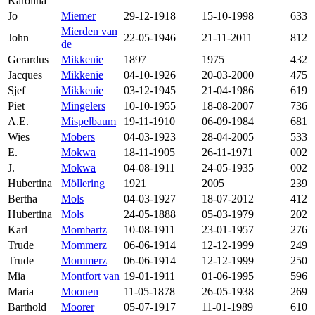
Karolina
Jo
Miemer
29-12-1918
15-10-1998
633
Mierden van
John
22-05-1946
21-11-2011
812
de
Gerardus
Mikkenie
1897
1975
432
Jacques
Mikkenie
04-10-1926
20-03-2000
475
Sjef
Mikkenie
03-12-1945
21-04-1986
619
Piet
Mingelers
10-10-1955
18-08-2007
736
A.E.
Mispelbaum
19-11-1910
06-09-1984
681
Wies
Mobers
04-03-1923
28-04-2005
533
E.
Mokwa
18-11-1905
26-11-1971
002
J.
Mokwa
04-08-1911
24-05-1935
002
Hubertina
Möllering
1921
2005
239
Bertha
Mols
04-03-1927
18-07-2012
412
Hubertina
Mols
24-05-1888
05-03-1979
202
Karl
Mombartz
10-08-1911
23-01-1957
276
Trude
Mommerz
06-06-1914
12-12-1999
249
Trude
Mommerz
06-06-1914
12-12-1999
250
Mia
Montfort van
19-01-1911
01-06-1995
596
Maria
Moonen
11-05-1878
26-05-1938
269
Barthold
Moorer
05-07-1917
11-01-1989
610