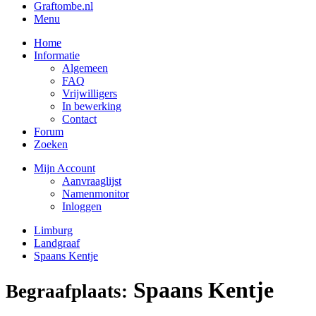
Graftombe.nl
Menu
Home
Informatie
Algemeen
FAQ
Vrijwilligers
In bewerking
Contact
Forum
Zoeken
Mijn Account
Aanvraaglijst
Namenmonitor
Inloggen
Limburg
Landgraaf
Spaans Kentje
Spaans Kentje
Begraafplaats: