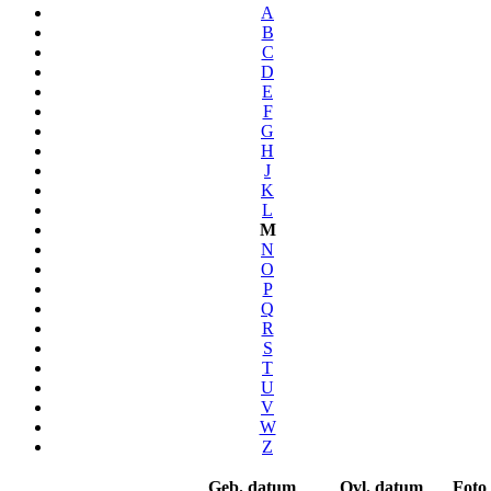
A
B
C
D
E
F
G
H
J
K
L
M
N
O
P
Q
R
S
T
U
V
W
Z
Geb. datum
Ovl. datum
Foto