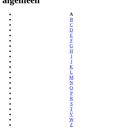
A
B
C
D
E
F
G
H
I
J
K
L
M
N
O
P
R
S
T
V
W
Z