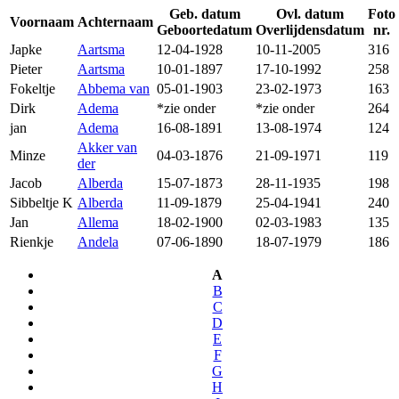
Geb. datum
Ovl. datum
Foto
Voornaam
Achternaam
Geboortedatum
Overlijdensdatum
nr.
Japke
Aartsma
12-04-1928
10-11-2005
316
Pieter
Aartsma
10-01-1897
17-10-1992
258
Fokeltje
Abbema van
05-01-1903
23-02-1973
163
Dirk
Adema
*zie onder
*zie onder
264
jan
Adema
16-08-1891
13-08-1974
124
Akker van
Minze
04-03-1876
21-09-1971
119
der
Jacob
Alberda
15-07-1873
28-11-1935
198
Sibbeltje K
Alberda
11-09-1879
25-04-1941
240
Jan
Allema
18-02-1900
02-03-1983
135
Rienkje
Andela
07-06-1890
18-07-1979
186
A
B
C
D
E
F
G
H