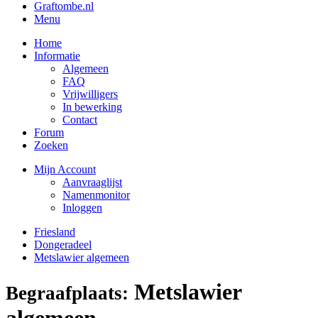
Graftombe.nl
Menu
Home
Informatie
Algemeen
FAQ
Vrijwilligers
In bewerking
Contact
Forum
Zoeken
Mijn Account
Aanvraaglijst
Namenmonitor
Inloggen
Friesland
Dongeradeel
Metslawier algemeen
Metslawier
Begraafplaats:
algemeen