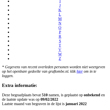
I
J
K
L
M
N
O
P
R
S
T
V
W
Z
* Gegevens van recent overleden personen worden niet weergeven
op het openbare gedeelte van graftombe.nl. klik
hier
om in te
loggen.
Extra informatie:
Deze begraafplaats bevat
510
namen, is geplaatst op
onbekend
en
de laatste update was op
09/02/2022
Laatste maand van begraven in de lijst is
januari 2022