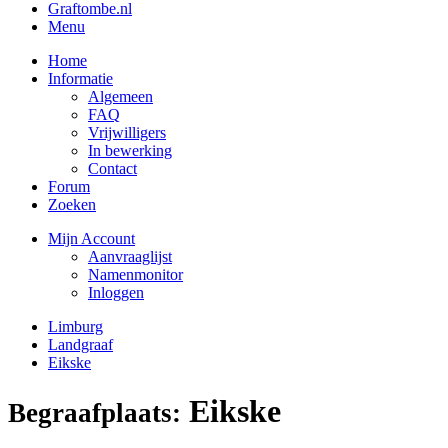
Graftombe.nl
Menu
Home
Informatie
Algemeen
FAQ
Vrijwilligers
In bewerking
Contact
Forum
Zoeken
Mijn Account
Aanvraaglijst
Namenmonitor
Inloggen
Limburg
Landgraaf
Eikske
Eikske
Begraafplaats: