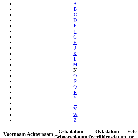
A
B
C
D
E
F
G
H
J
K
L
M
N
O
P
Q
R
S
T
V
W
Z
Geb. datum
Ovl. datum
Foto
Voornaam
Achternaam
Geboortedatum
Overlijdensdatum
nr.