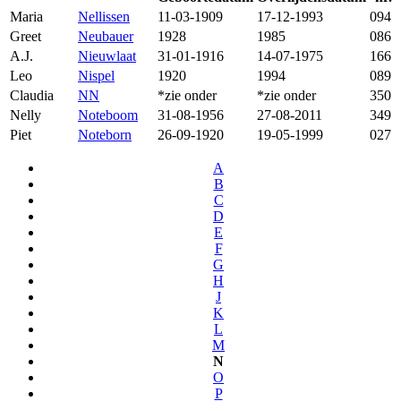
Maria
Nellissen
11-03-1909
17-12-1993
094
Greet
Neubauer
1928
1985
086
A.J.
Nieuwlaat
31-01-1916
14-07-1975
166
Leo
Nispel
1920
1994
089
Claudia
NN
*zie onder
*zie onder
350
Nelly
Noteboom
31-08-1956
27-08-2011
349
Piet
Noteborn
26-09-1920
19-05-1999
027
A
B
C
D
E
F
G
H
J
K
L
M
N
O
P