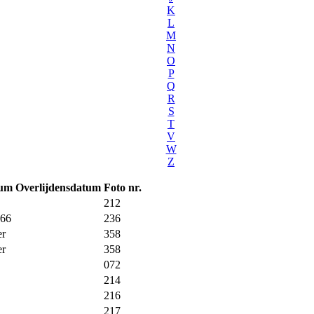
K
L
M
N
O
P
Q
R
S
T
V
W
Z
tum
Overlijdensdatum
Foto nr.
212
966
236
er
358
er
358
072
214
216
217