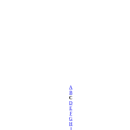
A
B
C
D
E
F
G
H
J