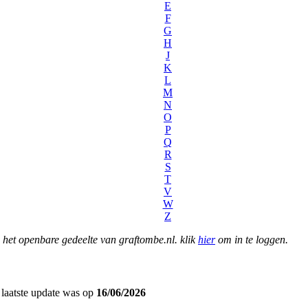
E
F
G
H
J
K
L
M
N
O
P
Q
R
S
T
V
W
Z
het openbare gedeelte van graftombe.nl. klik
hier
om in te loggen.
laatste update was op
16/06/2026