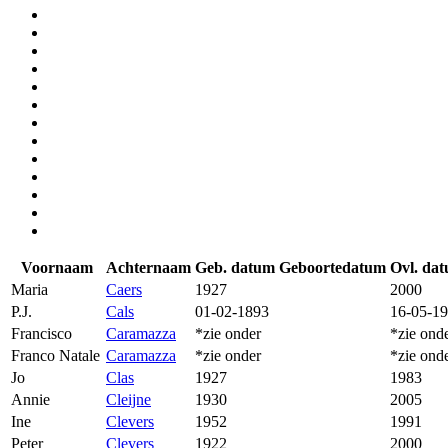
Voornaam
Achternaam
Geb. datum
Geboortedatum
Ovl. da
Maria
Caers
1927
2000
P.J.
Cals
01-02-1893
16-05-1
Francisco
Caramazza
*zie onder
*zie ond
Franco Natale
Caramazza
*zie onder
*zie ond
Jo
Clas
1927
1983
Annie
Cleijne
1930
2005
Ine
Clevers
1952
1991
Peter
Clevers
1922
2000