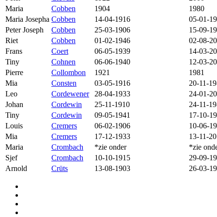
Maria
Cobben
1904
1980
Maria Josepha
Cobben
14-04-1916
05-01-1
Peter Joseph
Cobben
25-03-1906
15-09-1
Riet
Cobben
01-02-1946
02-08-2
Frans
Coert
06-05-1939
14-03-2
Tiny
Cohnen
06-06-1940
12-03-2
Pierre
Collombon
1921
1981
Mia
Consten
03-05-1916
20-11-1
Leo
Cordewener
28-04-1933
24-01-2
Johan
Cordewin
25-11-1910
24-11-1
Tiny
Cordewin
09-05-1941
17-10-1
Louis
Cremers
06-02-1906
10-06-1
Mia
Cremers
17-12-1933
13-11-2
Maria
Crombach
*zie onder
*zie ond
Sjef
Crombach
10-10-1915
29-09-1
Arnold
Crüts
13-08-1903
26-03-1