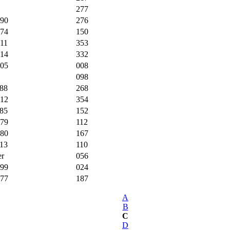
277
990
276
974
150
011
353
014
332
005
008
098
988
268
012
354
985
152
979
112
980
167
013
110
er
056
999
024
977
187
A
B
C
D