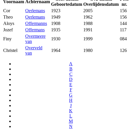
Voornaam
Achternaam
Geboortedatum
Overlijdensdatum
nr.
Cor
Oerlemans
1923
2005
156
Theo
Oerlemans
1949
1962
156
Aloys
Offermanns
1908
1988
144
Jozef
Offermans
1935
1991
117
Overmeere
Finy
1930
1999
084
van
Overveld
Christel
1964
1980
126
van
A
B
C
D
E
F
G
H
J
K
L
M
N