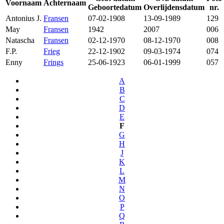
Voornaam
Achternaam
Geboortedatum
Overlijdensdatum
nr.
Antonius J.
Fransen
07-02-1908
13-09-1989
129
May
Fransen
1942
2007
006
Natascha
Fransen
02-12-1970
08-12-1970
008
F.P.
Frieg
22-12-1902
09-03-1974
074
Enny
Frings
25-06-1923
06-01-1999
057
A
B
C
D
E
F
G
H
J
K
L
M
N
O
P
Q