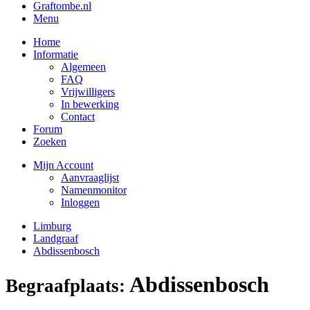
Graftombe.nl
Menu
Home
Informatie
Algemeen
FAQ
Vrijwilligers
In bewerking
Contact
Forum
Zoeken
Mijn Account
Aanvraaglijst
Namenmonitor
Inloggen
Limburg
Landgraaf
Abdissenbosch
Abdissenbosch
Begraafplaats: