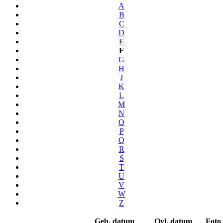
A
B
C
D
E
F
G
H
J
K
L
M
N
O
P
Q
R
S
T
U
V
W
Z
Geb. datum
Ovl. datum
Foto