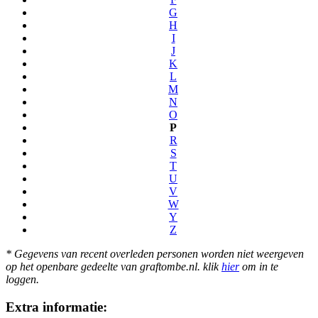
G
H
I
J
K
L
M
N
O
P
R
S
T
U
V
W
Y
Z
* Gegevens van recent overleden personen worden niet weergeven
op het openbare gedeelte van graftombe.nl. klik
hier
om in te
loggen.
Extra informatie: