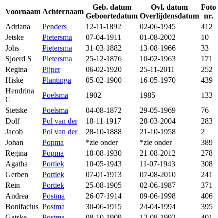
Geb. datum
Ovl. datum
Foto
Voornaam
Achternaam
Geboortedatum
Overlijdensdatum
nr.
Adriana
Penders
12-11-1892
02-06-1945
412
Jetske
Pietersma
07-04-1911
01-08-2002
10
Johs
Pietersma
31-03-1882
13-08-1966
33
Sjoerd S
Pietersma
25-12-1876
10-02-1963
171
Regina
Pijper
06-02-1920
25-11-2011
252
Hiske
Plantinga
05-02-1900
16-05-1970
439
Hendrina
Poelsma
1902
1985
133
C
Sietske
Poelsma
04-08-1872
29-05-1969
76
Dolf
Pol van der
18-11-1917
28-03-2004
283
Jacob
Pol van der
28-10-1888
21-10-1958
2
Johan
Popma
*zie onder
*zie onder
389
Regina
Popma
18-08-1930
21-08-2012
278
Agatha
Portiek
10-05-1943
11-07-1943
308
Gerben
Portiek
07-01-1913
07-08-2010
241
Rein
Portiek
25-08-1905
02-06-1987
371
Andrea
Postma
26-07-1914
09-06-1998
406
Bonifacius
Postma
30-06-1915
24-04-1994
395
Gatske
Postma
08-10-1909
12-08-1992
401