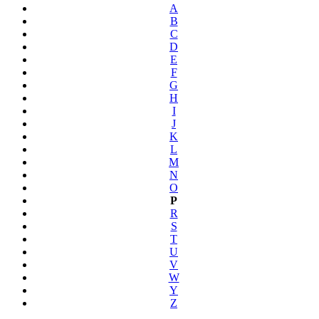
A
B
C
D
E
F
G
H
I
J
K
L
M
N
O
P
R
S
T
U
V
W
Y
Z