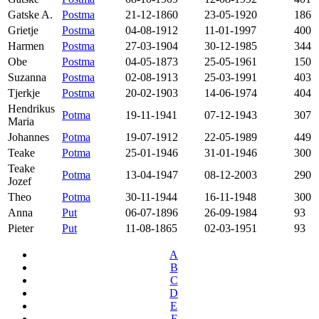
Gatske A.
Postma
21-12-1860
23-05-1920
186
Grietje
Postma
04-08-1912
11-01-1997
400
Harmen
Postma
27-03-1904
30-12-1985
344
Obe
Postma
04-05-1873
25-05-1961
150
Suzanna
Postma
02-08-1913
25-03-1991
403
Tjerkje
Postma
20-02-1903
14-06-1974
404
Hendrikus
Potma
19-11-1941
07-12-1943
307
Maria
Johannes
Potma
19-07-1912
22-05-1989
449
Teake
Potma
25-01-1946
31-01-1946
300
Teake
Potma
13-04-1947
08-12-2003
290
Jozef
Theo
Potma
30-11-1944
16-11-1948
300
Anna
Put
06-07-1896
26-09-1984
93
Pieter
Put
11-08-1865
02-03-1951
93
A
B
C
D
E
F