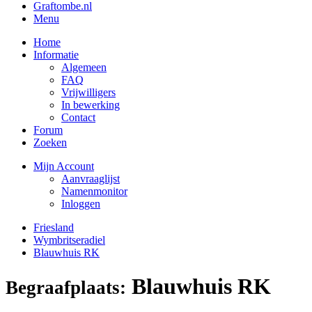
Graftombe.nl
Menu
Home
Informatie
Algemeen
FAQ
Vrijwilligers
In bewerking
Contact
Forum
Zoeken
Mijn Account
Aanvraaglijst
Namenmonitor
Inloggen
Friesland
Wymbritseradiel
Blauwhuis RK
Blauwhuis RK
Begraafplaats: