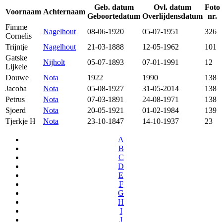
Geb. datum
Ovl. datum
Foto
Voornaam
Achternaam
Geboortedatum
Overlijdensdatum
nr.
Fimme
Nagelhout
08-06-1920
05-07-1951
326
Cornelis
Trijntje
Nagelhout
21-03-1888
12-05-1962
101
Gatske
Nijholt
05-07-1893
07-01-1991
12
Lijkele
Douwe
Nota
1922
1990
138
Jacoba
Nota
05-08-1927
31-05-2014
138
Petrus
Nota
07-03-1891
24-08-1971
138
Sjoerd
Nota
20-05-1921
01-02-1984
139
Tjerkje H
Nota
23-10-1847
14-10-1937
23
A
B
C
D
E
F
G
H
I
J