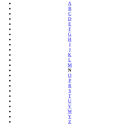
A
B
C
D
E
F
G
H
I
J
K
L
M
N
O
P
R
S
T
U
V
W
Y
Z