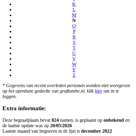
K
L
M
N
O
P
R
S
T
U
V
W
Y
Z
* Gegevens van recent overleden personen worden niet weergeven
op het openbare gedeelte van graftombe.nl. klik
hier
om in te
loggen.
Extra informatie:
Deze begraafplaats bevat
824
namen, is geplaatst op
onbekend
en
de laatste update was op
20/05/2026
Laatste maand van begraven in de lijst is
december 2022