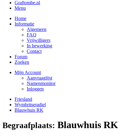
Graftombe.nl
Menu
Home
Informatie
Algemeen
FAQ
Vrijwilligers
In bewerking
Contact
Forum
Zoeken
Mijn Account
Aanvraaglijst
Namenmonitor
Inloggen
Friesland
Wymbritseradiel
Blauwhuis RK
Blauwhuis RK
Begraafplaats: