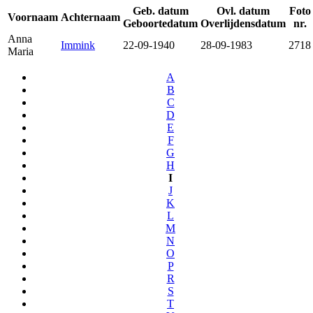
Geb. datum
Ovl. datum
Foto
Voornaam
Achternaam
Geboortedatum
Overlijdensdatum
nr.
Anna
Immink
22-09-1940
28-09-1983
2718
Maria
A
B
C
D
E
F
G
H
I
J
K
L
M
N
O
P
R
S
T