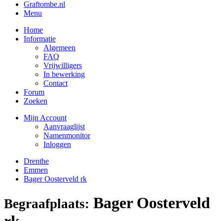
Graftombe.nl
Menu
Home
Informatie
Algemeen
FAQ
Vrijwilligers
In bewerking
Contact
Forum
Zoeken
Mijn Account
Aanvraaglijst
Namenmonitor
Inloggen
Drenthe
Emmen
Bager Oosterveld rk
Bager Oosterveld
Begraafplaats:
rk