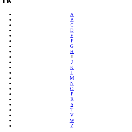
A
B
C
D
E
F
G
H
I
J
K
L
M
N
O
P
R
S
T
V
W
Z