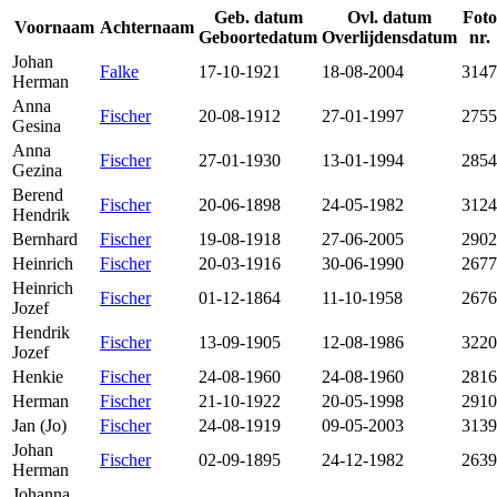
Geb. datum
Ovl. datum
Foto
Voornaam
Achternaam
Geboortedatum
Overlijdensdatum
nr.
Johan
Falke
17-10-1921
18-08-2004
3147
Herman
Anna
Fischer
20-08-1912
27-01-1997
2755
Gesina
Anna
Fischer
27-01-1930
13-01-1994
2854
Gezina
Berend
Fischer
20-06-1898
24-05-1982
3124
Hendrik
Bernhard
Fischer
19-08-1918
27-06-2005
2902
Heinrich
Fischer
20-03-1916
30-06-1990
2677
Heinrich
Fischer
01-12-1864
11-10-1958
2676
Jozef
Hendrik
Fischer
13-09-1905
12-08-1986
3220
Jozef
Henkie
Fischer
24-08-1960
24-08-1960
2816
Herman
Fischer
21-10-1922
20-05-1998
2910
Jan (Jo)
Fischer
24-08-1919
09-05-2003
3139
Johan
Fischer
02-09-1895
24-12-1982
2639
Herman
Johanna