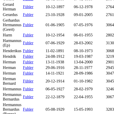
Gerard
Fühler
10-12-1897
06-12-1978
2764
Herman
Gerardus
Fuhler
23-10-1928
09-01-2005
2761
Gerhardus
Hermannus
Fuhler
01-06-1905
07-05-1976
3064
(Geert)
Harm
Fuhler
10-12-1954
06-01-1955
2802
Harmannus
Fuhler
07-06-1929
28-03-2002
3130
(Ep)
Henderikus
Fuhler
11-02-1891
08-10-1973
3068
Hendrik
Fuhler
24-08-1912
19-03-1987
3219
Herman
Fuhler
13-11-1938
13-04-2000
2901
Herman
Fuhler
29-06-1916
28-11-1977
2945
Herman
Fuhler
14-11-1921
28-09-1986
3047
Herman
Fühler
20-12-1914
01-10-1982
3045
Bernard
Hermannus
Fuhler
06-05-1927
28-02-1979
3246
Hermannus
Fuhler
22-12-1879
22-04-1955
3067
Bernardus
Hermannus
Bernardus
Fuhler
05-08-1929
15-05-1993
3283
(Benne)