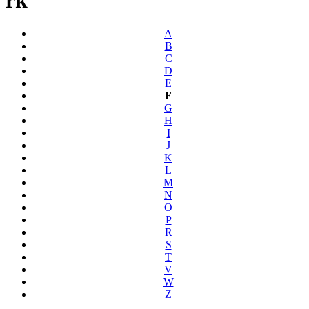
A
B
C
D
E
F
G
H
I
J
K
L
M
N
O
P
R
S
T
V
W
Z