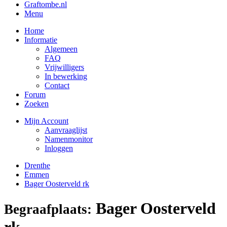
Graftombe.nl
Menu
Home
Informatie
Algemeen
FAQ
Vrijwilligers
In bewerking
Contact
Forum
Zoeken
Mijn Account
Aanvraaglijst
Namenmonitor
Inloggen
Drenthe
Emmen
Bager Oosterveld rk
Bager Oosterveld
Begraafplaats:
rk