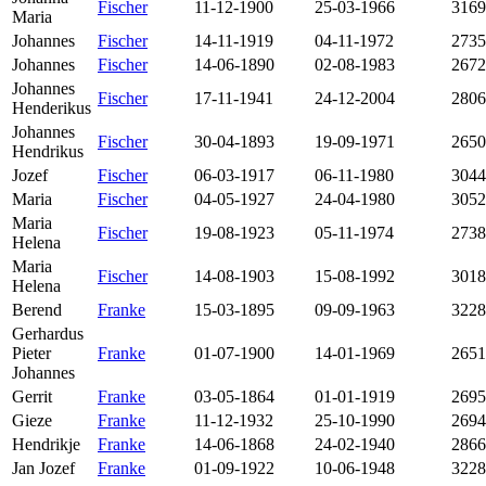
Fischer
11-12-1900
25-03-1966
3169
Maria
Johannes
Fischer
14-11-1919
04-11-1972
2735
Johannes
Fischer
14-06-1890
02-08-1983
2672
Johannes
Fischer
17-11-1941
24-12-2004
2806
Henderikus
Johannes
Fischer
30-04-1893
19-09-1971
2650
Hendrikus
Jozef
Fischer
06-03-1917
06-11-1980
3044
Maria
Fischer
04-05-1927
24-04-1980
3052
Maria
Fischer
19-08-1923
05-11-1974
2738
Helena
Maria
Fischer
14-08-1903
15-08-1992
3018
Helena
Berend
Franke
15-03-1895
09-09-1963
3228
Gerhardus
Pieter
Franke
01-07-1900
14-01-1969
2651
Johannes
Gerrit
Franke
03-05-1864
01-01-1919
2695
Gieze
Franke
11-12-1932
25-10-1990
2694
Hendrikje
Franke
14-06-1868
24-02-1940
2866
Jan Jozef
Franke
01-09-1922
10-06-1948
3228