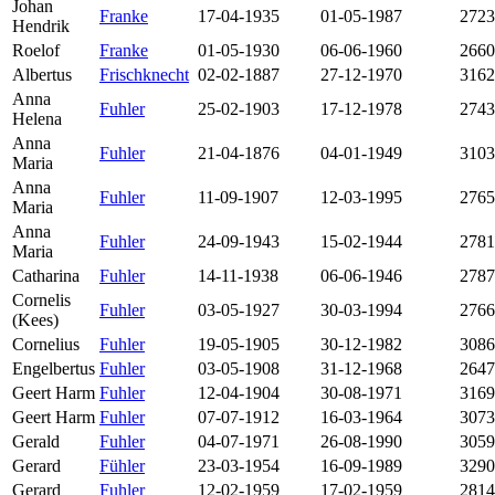
Johan
Franke
17-04-1935
01-05-1987
2723
Hendrik
Roelof
Franke
01-05-1930
06-06-1960
2660
Albertus
Frischknecht
02-02-1887
27-12-1970
3162
Anna
Fuhler
25-02-1903
17-12-1978
2743
Helena
Anna
Fuhler
21-04-1876
04-01-1949
3103
Maria
Anna
Fuhler
11-09-1907
12-03-1995
2765
Maria
Anna
Fuhler
24-09-1943
15-02-1944
2781
Maria
Catharina
Fuhler
14-11-1938
06-06-1946
2787
Cornelis
Fuhler
03-05-1927
30-03-1994
2766
(Kees)
Cornelius
Fuhler
19-05-1905
30-12-1982
3086
Engelbertus
Fuhler
03-05-1908
31-12-1968
2647
Geert Harm
Fuhler
12-04-1904
30-08-1971
3169
Geert Harm
Fuhler
07-07-1912
16-03-1964
3073
Gerald
Fuhler
04-07-1971
26-08-1990
3059
Gerard
Fühler
23-03-1954
16-09-1989
3290
Gerard
Fuhler
12-02-1959
17-02-1959
2814