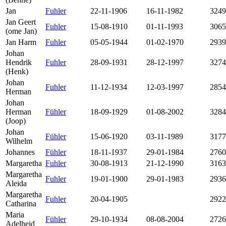
Jan
Fuhler
22-11-1906
16-11-1982
3249
Jan Geert
Fuhler
15-08-1910
01-11-1993
3065
(ome Jan)
Jan Harm
Fuhler
05-05-1944
01-02-1970
2939
Johan
Hendrik
Fuhler
28-09-1931
28-12-1997
3274
(Henk)
Johan
Fuhler
11-12-1934
12-03-1997
2854
Herman
Johan
Herman
Fühler
18-09-1929
01-08-2002
3284
(Joop)
Johan
Fühler
15-06-1920
03-11-1989
3177
Wilhelm
Johannes
Fühler
18-11-1937
29-01-1984
2760
Margaretha
Fuhler
30-08-1913
21-12-1990
3163
Margaretha
Fuhler
19-01-1900
29-01-1983
2936
Aleida
Margaretha
Fuhler
20-04-1905
2922
Catharina
Maria
Fühler
29-10-1934
08-08-2004
2726
Adelheid