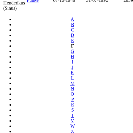
Funke
07-10-1948
31-07-1992
2839
Henderikus
(Sinus)
A
B
C
D
E
F
G
H
I
J
K
L
M
N
O
P
R
S
T
V
W
Z