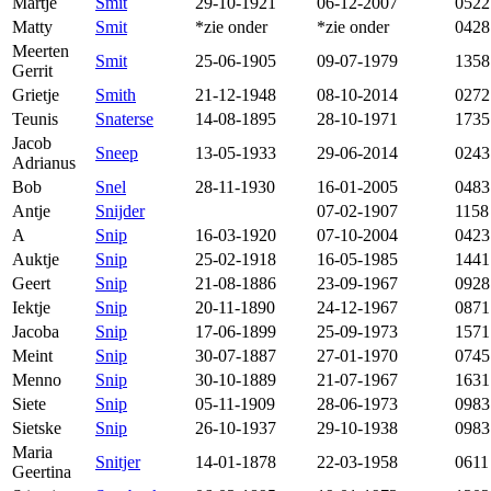
Martje
Smit
29-10-1921
06-12-2007
0522
Matty
Smit
*zie onder
*zie onder
0428
Meerten
Smit
25-06-1905
09-07-1979
1358
Gerrit
Grietje
Smith
21-12-1948
08-10-2014
0272
Teunis
Snaterse
14-08-1895
28-10-1971
1735
Jacob
Sneep
13-05-1933
29-06-2014
0243
Adrianus
Bob
Snel
28-11-1930
16-01-2005
0483
Antje
Snijder
07-02-1907
1158
A
Snip
16-03-1920
07-10-2004
0423
Auktje
Snip
25-02-1918
16-05-1985
1441
Geert
Snip
21-08-1886
23-09-1967
0928
Iektje
Snip
20-11-1890
24-12-1967
0871
Jacoba
Snip
17-06-1899
25-09-1973
1571
Meint
Snip
30-07-1887
27-01-1970
0745
Menno
Snip
30-10-1889
21-07-1967
1631
Siete
Snip
05-11-1909
28-06-1973
0983
Sietske
Snip
26-10-1937
29-10-1938
0983
Maria
Snitjer
14-01-1878
22-03-1958
0611
Geertina