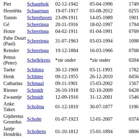
Piet
Schaaphok
02-12-1942
05-04-1996
1749
Henriëtta
Schaarman
19-07-1917
03-08-2012
0255
Tunnis
Scheerhoorn
23-09-1911
14-05-1989
1901
Gé
Scheeringa
20-11-1916
18-02-1997
1794
Hotze
Scheeringa
04-02-1911
01-04-1991
0769
Pabe Duurt
Scheeringa
31-07-1963
03-03-1994
1098
(Paul)
Reinder
Scheeringa
19-12-1884
16-03-1966
0768
Petrus
Schellekens
*zie onder
*zie onder
0204
(Peter)
Taeke
Schilstra
30-12-1969
03-11-1993
1782
Henk
Schlüter
09-12-1955
26-12-2010
0456
Catharina
Schmaal
09-11-1901
15-03-2002
1567
Riemer
Schmidt
26-10-1918
02-10-2009
0428
Zwaantje
Schmidt
12-09-1916
31-12-2001
1546
Anke
Scholma
01-12-1810
30-07-1877
1196
Takes
Gijsbertus
Scholte
01-07-1923
12-01-2007
0374
Gerardus
Jantje
Scholtens
01-10-1812
15-01-1894
0806
Hendriks