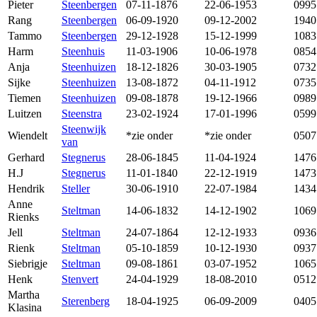
Pieter
Steenbergen
07-11-1876
22-06-1953
0995
Rang
Steenbergen
06-09-1920
09-12-2002
1940
Tammo
Steenbergen
29-12-1928
15-12-1999
1083
Harm
Steenhuis
11-03-1906
10-06-1978
0854
Anja
Steenhuizen
18-12-1826
30-03-1905
0732
Sijke
Steenhuizen
13-08-1872
04-11-1912
0735
Tiemen
Steenhuizen
09-08-1878
19-12-1966
0989
Luitzen
Steenstra
23-02-1924
17-01-1996
0599
Steenwijk
Wiendelt
*zie onder
*zie onder
0507
van
Gerhard
Stegnerus
28-06-1845
11-04-1924
1476
H.J
Stegnerus
11-01-1840
22-12-1919
1473
Hendrik
Steller
30-06-1910
22-07-1984
1434
Anne
Steltman
14-06-1832
14-12-1902
1069
Rienks
Jell
Steltman
24-07-1864
12-12-1933
0936
Rienk
Steltman
05-10-1859
10-12-1930
0937
Siebrigje
Steltman
09-08-1861
03-07-1952
1065
Henk
Stenvert
24-04-1929
18-08-2010
0512
Martha
Sterenberg
18-04-1925
06-09-2009
0405
Klasina