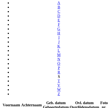
A
B
C
D
E
F
G
H
I
J
K
L
M
N
O
P
R
S
T
V
W
Z
Geb. datum
Ovl. datum
Foto
Voornaam
Achternaam
Geboortedatum
Overlijdensdatum
nr.