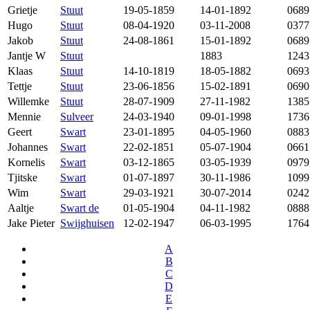
Grietje
Stuut
19-05-1859
14-01-1892
0689
Hugo
Stuut
08-04-1920
03-11-2008
0377
Jakob
Stuut
24-08-1861
15-01-1892
0689
Jantje W
Stuut
1883
1243
Klaas
Stuut
14-10-1819
18-05-1882
0693
Tettje
Stuut
23-06-1856
15-02-1891
0690
Willemke
Stuut
28-07-1909
27-11-1982
1385
Mennie
Sulveer
24-03-1940
09-01-1998
1736
Geert
Swart
23-01-1895
04-05-1960
0883
Johannes
Swart
22-02-1851
05-07-1904
0661
Kornelis
Swart
03-12-1865
03-05-1939
0979
Tjitske
Swart
01-07-1897
30-11-1986
1099
Wim
Swart
29-03-1921
30-07-2014
0242
Aaltje
Swart de
01-05-1904
04-11-1982
0888
Jake Pieter
Swijghuisen
12-02-1947
06-03-1995
1764
A
B
C
D
E