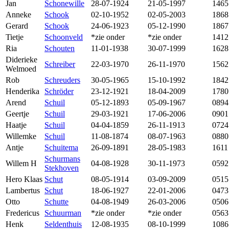
Jan
Schonewille
28-07-1924
21-05-1997
1465
Anneke
Schook
02-10-1952
02-05-2003
1868
Gerard
Schook
24-06-1923
05-12-1990
1867
Tietje
Schoonveld
*zie onder
*zie onder
1412
Ria
Schouten
11-01-1938
30-07-1999
1628
Diderieke
Schreiber
22-03-1970
26-11-1970
1562
Welmoed
Rob
Schreuders
30-05-1965
15-10-1992
1842
Henderika
Schröder
23-12-1921
18-04-2009
1780
Arend
Schuil
05-12-1893
05-09-1967
0894
Geertje
Schuil
29-03-1921
17-06-2006
0901
Haatje
Schuil
04-04-1859
26-11-1913
0724
Willemke
Schuil
11-08-1874
08-07-1963
0880
Antje
Schuitema
26-09-1891
28-05-1983
1611
Schurmans
Willem H
04-08-1928
30-11-1973
0592
Stekhoven
Hero Klaas
Schut
08-05-1914
03-09-2009
0515
Lambertus
Schut
18-06-1927
22-01-2006
0473
Otto
Schutte
04-08-1949
26-03-2006
0506
Fredericus
Schuurman
*zie onder
*zie onder
0563
Henk
Seldenthuis
12-08-1935
08-10-1999
1086