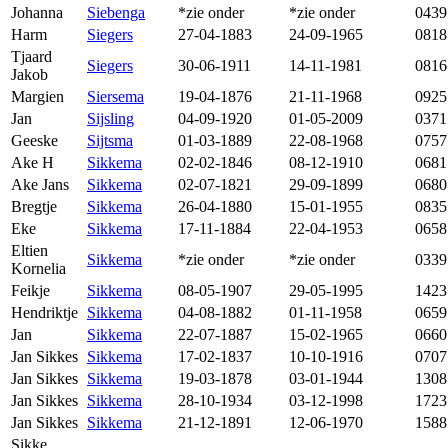
Johanna
Siebenga
*zie onder
*zie onder
0439
Harm
Siegers
27-04-1883
24-09-1965
0818
Tjaard
Siegers
30-06-1911
14-11-1981
0816
Jakob
Margien
Siersema
19-04-1876
21-11-1968
0925
Jan
Sijsling
04-09-1920
01-05-2009
0371
Geeske
Sijtsma
01-03-1889
22-08-1968
0757
Ake H
Sikkema
02-02-1846
08-12-1910
0681
Ake Jans
Sikkema
02-07-1821
29-09-1899
0680
Bregtje
Sikkema
26-04-1880
15-01-1955
0835
Eke
Sikkema
17-11-1884
22-04-1953
0658
Eltien
Sikkema
*zie onder
*zie onder
0339
Kornelia
Feikje
Sikkema
08-05-1907
29-05-1995
1423
Hendriktje
Sikkema
04-08-1882
01-11-1958
0659
Jan
Sikkema
22-07-1887
15-02-1965
0660
Jan Sikkes
Sikkema
17-02-1837
10-10-1916
0707
Jan Sikkes
Sikkema
19-03-1878
03-01-1944
1308
Jan Sikkes
Sikkema
28-10-1934
03-12-1998
1723
Jan Sikkes
Sikkema
21-12-1891
12-06-1970
1588
Sikke