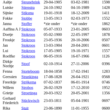
Aaltje
Steunebrink
29-04-1905
03-02-1981
1598
Lutske
Stienstra
24-10-1902
04-10-1989
1428
Sijtske
Stiksma
19-01-1918
18-12-2009
1411
Fokke
Stobbe
13-05-1913
02-03-1973
1552
Janna
Stoffer
*zie onder
*zie onder
1862
Aaffina A J
Stokroos
05-07-1933
23-01-2005
0603
Doetje
Stokroos
05-02-1900
22-05-1997
1878
Froukje
Stokroos
23-05-1936
20-10-2006
0507
Jan
Stokroos
13-03-1904
20-04-2001
0601
Lui
Stokroos
17-05-1905
19-10-1971
1557
Roelfke
Stokroos
06-05-1916
16-07-1966
1126
Dirkje
Stoof
02-10-1914
27-11-2006
0396
Neeltje
Fenna
Storteboom
18-04-1858
17-02-1941
1283
Geessien
Strankinga
17-08-1828
26-04-1921
0568
Freerktje
Strijkema
07-02-1837
06-01-1914
0746
Willem
Strobos
26-02-1929
17-12-2010
1952
Grietje
Stroetinga
20-03-1922
20-05-2001
1356
Gerhard
Stückwisch
23-03-1811
05-04-1901
0697
Friederich
Rika
Stuit
23-06-1890
11-01-1955
0600