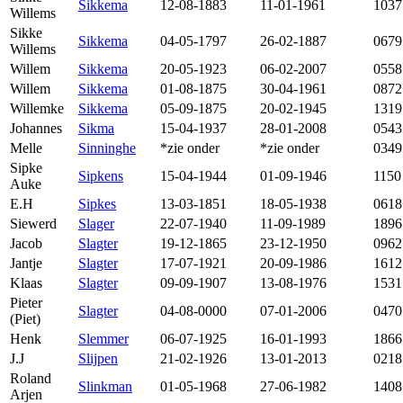
Sikkema
12-08-1883
11-01-1961
1037
Willems
Sikke
Sikkema
04-05-1797
26-02-1887
0679
Willems
Willem
Sikkema
20-05-1923
06-02-2007
0558
Willem
Sikkema
01-08-1875
30-04-1961
0872
Willemke
Sikkema
05-09-1875
20-02-1945
1319
Johannes
Sikma
15-04-1937
28-01-2008
0543
Melle
Sinninghe
*zie onder
*zie onder
0349
Sipke
Sipkens
15-04-1944
01-09-1946
1150
Auke
E.H
Sipkes
13-03-1851
18-05-1938
0618
Siewerd
Slager
22-07-1940
11-09-1989
1896
Jacob
Slagter
19-12-1865
23-12-1950
0962
Jantje
Slagter
17-07-1921
20-09-1986
1612
Klaas
Slagter
09-09-1907
13-08-1976
1531
Pieter
Slagter
04-08-0000
07-01-2006
0470
(Piet)
Henk
Slemmer
06-07-1925
16-01-1993
1866
J.J
Slijpen
21-02-1926
13-01-2013
0218
Roland
Slinkman
01-05-1968
27-06-1982
1408
Arjen