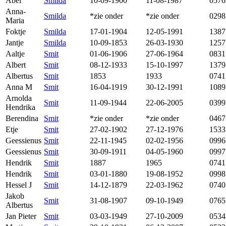
Abel
Smilda
10-09-1900
11-08-1987
0576
Anna-
Smilda
*zie onder
*zie onder
0298
Maria
Foktje
Smilda
17-01-1904
12-05-1991
1387
Jantje
Smilda
10-09-1853
26-03-1930
1257
Aaltje
Smit
01-06-1906
27-06-1964
0831
Albert
Smit
08-12-1933
15-10-1997
1379
Albertus
Smit
1853
1933
0741
Anna M
Smit
16-04-1919
30-12-1991
1089
Arnolda
Smit
11-09-1944
22-06-2005
0399
Hendrika
Berendina
Smit
*zie onder
*zie onder
0467
Etje
Smit
27-02-1902
27-12-1976
1533
Geessienus
Smit
22-11-1945
02-02-1956
0996
Geessienus
Smit
30-09-1911
04-05-1960
0997
Hendrik
Smit
1887
1965
0741
Hendrik
Smit
03-01-1880
19-08-1952
0998
Hessel J
Smit
14-12-1879
22-03-1962
0740
Jakob
Smit
31-08-1907
09-10-1949
0765
Albertus
Jan Pieter
Smit
03-03-1949
27-10-2009
0534