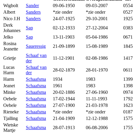
Wigbolt
Sander
09-06-1950
09-03-2007
0554
Albert
Sanders
*zie onder
*zie onder
0527
Nico J.H
Sanders
24-07-1925
29-10-2001
1925
Derk
Sap
02-12-1933
27-12-2004
0383
Johannes
Jelko
Sap
13-11-1903
05-04-1986
0671
Rosina
Saueressig
21-09-1899
15-08-1989
1845
Jeanette
Schaaf van
Grietje
11-12-1901
02-08-1986
1417
der
Lucas
Schaaf van
28-02-1879
28-01-1970
0611
Harm
der
Harm
Schaafsma
1934
1983
1399
Jeanet
Schaafsma
1961
1983
1398
Minke
Schaafsma
20-02-1886
27-06-1960
0974
Oebele
Schaafsma
17-02-1944
11-11-1993
1792
Oebele
Schaafsma
27-07-1900
21-03-1978
1623
Rieneke
Schaafsma
*zie onder
*zie onder
0187
Tjalling
Schaafsma
21-04-1909
12-12-1988
1575
Wietske
Schaafsma
28-07-1913
06-08-2006
1755
Martje