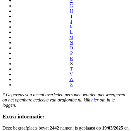
F
G
H
I
J
K
L
M
N
O
P
R
S
T
V
W
Z
* Gegevens van recent overleden personen worden niet weergeven
op het openbare gedeelte van graftombe.nl. klik
hier
om in te
loggen.
Extra informatie:
Deze begraafplaats bevat
2442
namen, is geplaatst op
19/03/2025
en