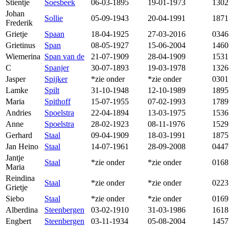
Stientje
Soesbeek
06-03-1895
19-01-1973
1302
Johan
Sollie
05-09-1943
20-04-1991
1871
Frederik
Grietje
Spaan
18-04-1925
27-03-2016
0346
Grietinus
Span
08-05-1927
15-06-2004
1460
Wiemerina
Span van de
21-07-1909
28-04-1909
1531
C
Spanjer
30-07-1893
19-03-1978
1326
Jasper
Spijker
*zie onder
*zie onder
0301
Lamke
Spilt
31-10-1948
12-10-1989
1895
Maria
Spithoff
15-07-1955
07-02-1993
1789
Andries
Spoelstra
22-04-1894
13-03-1975
1536
Anne
Spoelstra
28-02-1923
08-11-1976
1529
Gerhard
Staal
09-04-1909
18-03-1991
1875
Jan Heino
Staal
14-07-1961
28-09-2008
0447
Jantje
Staal
*zie onder
*zie onder
0168
Maria
Reindina
Staal
*zie onder
*zie onder
0223
Grietje
Siebo
Staal
*zie onder
*zie onder
0169
Alberdina
Steenbergen
03-02-1910
31-03-1986
1618
Engbert
Steenbergen
03-11-1934
05-08-2004
1457