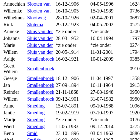
Annechien
Slooten van
16-12-1906
04-05-1996
1624
Willemke
Slooten van
16-10-1905
15-10-1989
0736
Wilhelmus
Slootweg
28-10-1926
02-04-2001
0687
Rink
Slotema
29-12-1923
04-05-2002
0575
Anneke
Sluis van der
*zie onder
*zie onder
0200
Johanna
Sluis van der
28-03-1952
16-04-1994
1797
Marie
Sluis van der
*zie onder
*zie onder
0274
Willem
Sluis van der
20-05-1914
11-01-2001
1794
Aaltje
Smallenbroek
16-02-1921
10-01-2009
0385
Geert
Smallenbroek
0910
Willem
Geesje
Smallenbroek
18-12-1906
11-04-1997
1358
Jan
Smallenbroek
27-09-1894
16-11-1964
0913
Reinder
Smallenbroek
21-11-1868
27-08-1948
0950
Willem
Smallenbroek
09-12-1901
31-07-1982
0950
Anne
Smeding
15-07-1891
09-10-1968
1096
Jantje
Smeding
19-02-1919
07-10-1997
1920
Martje
Smeding
*zie onder
*zie onder
0176
Wiert
Smeding
11-06-1933
09-12-2014
0275
Beno
Smid
23-10-1896
03-04-1962
0886