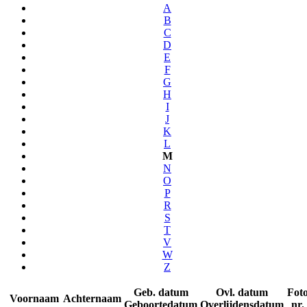
A
B
C
D
E
F
G
H
I
J
K
L
M
N
O
P
R
S
T
V
W
Z
Geb. datum
Ovl. datum
Fot
Voornaam
Achternaam
Geboortedatum
Overlijdensdatum
nr.