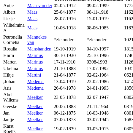
Antje
Maar van der
05-05-1912
09-02-1999
177
Albert
Maas
25-04-1877
08-11-1918
116
Liesje
Maas
28-07-1916
15-01-1919
116
Wilhelmina
Maas
10-06-1918
08-06-1985
116
A
Petronella
Mannekes
*zie onder
*zie onder
102
Cornelia
van
Rosalia
Manshanden
19-10-1919
04-10-1997
181
Harm
Marinus
30-10-1930
25-10-1996
174
Marten
Marinus
17-11-1910
0308-1993
112
Ubelina
Marinus
21-10-1888
17-07-1992
103
Hiltje
Martini
21-04-1877
02-02-1964
062
,Johan
Medema
13-04-1919
22-02-1986
141
Aris
Medema
26-04-1978
24-01-1993
185
Abel
Meelker
23-05-1878
02-07-1947
080
Willems
Geeske
Meelker
20-06-1883
21-11-1964
081
Jan
Meelker
06-12-1875
10-03-1948
080
Jantje
Meelker
07-06-1873
03-07-1945
168
Karst
Meelker
19-02-1839
01-05-1915
080
Roelfs