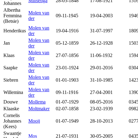
Minsenga
28-05-1848
17-08-1921
151
Johannes
Albertha
Molen van
Femmina
09-11-1945
19-04-2003
194
der
(Betsie)
Molen van
Henderikus
19-04-1916
31-07-1997
180
der
Molen van
Jan
05-12-1859
26-12-1928
150
der
Molen van
Klaas
27-07-1856
11-06-1932
159
der
Molen van
Saapke
23-01-1924
29-01-2016
030
der
Molen van
Siebren
01-01-1903
31-10-1985
142
der
Molen van
Willemina
09-11-1916
27-04-2001
139
der
Douwe
Mollema
01-07-1929
08-05-2016
034
Klaaske
Moltmaker
02-07-1858
23-02-1939
098
Cornelis
Johannes
Mooij
01-07-1949
28-10-2013
027
(Kees)
Swaantje
Mos
21-07-1931
30-05-2005
043