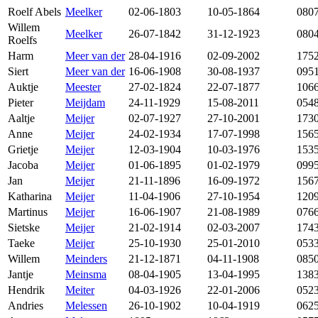
Roelf Abels
Meelker
02-06-1803
10-05-1864
080
Willem
Meelker
26-07-1842
31-12-1923
080
Roelfs
Harm
Meer van der
28-04-1916
02-09-2002
175
Siert
Meer van der
16-06-1908
30-08-1937
095
Auktje
Meester
27-02-1824
22-07-1877
106
Pieter
Meijdam
24-11-1929
15-08-2011
054
Aaltje
Meijer
02-07-1927
27-10-2001
173
Anne
Meijer
24-02-1934
17-07-1998
156
Grietje
Meijer
12-03-1904
10-03-1976
153
Jacoba
Meijer
01-06-1895
01-02-1979
099
Jan
Meijer
21-11-1896
16-09-1972
156
Katharina
Meijer
11-04-1906
27-10-1954
120
Martinus
Meijer
16-06-1907
21-08-1989
076
Sietske
Meijer
21-02-1914
02-03-2007
174
Taeke
Meijer
25-10-1930
25-01-2010
053
Willem
Meinders
21-12-1871
04-11-1908
085
Jantje
Meinsma
08-04-1905
13-04-1995
138
Hendrik
Meiter
04-03-1926
22-01-2006
052
Andries
Melessen
26-10-1902
10-04-1919
062