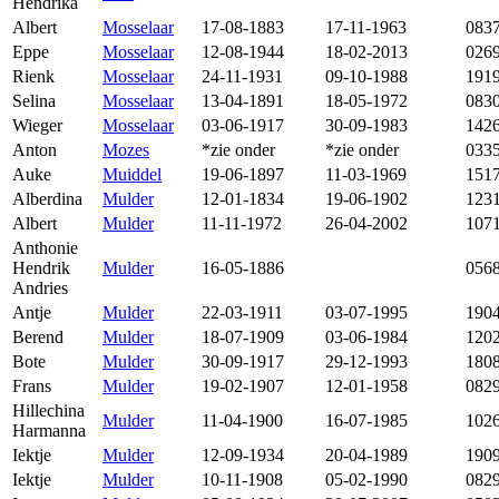
Hendrika
Albert
Mosselaar
17-08-1883
17-11-1963
083
Eppe
Mosselaar
12-08-1944
18-02-2013
026
Rienk
Mosselaar
24-11-1931
09-10-1988
191
Selina
Mosselaar
13-04-1891
18-05-1972
083
Wieger
Mosselaar
03-06-1917
30-09-1983
142
Anton
Mozes
*zie onder
*zie onder
033
Auke
Muiddel
19-06-1897
11-03-1969
151
Alberdina
Mulder
12-01-1834
19-06-1902
123
Albert
Mulder
11-11-1972
26-04-2002
107
Anthonie
Hendrik
Mulder
16-05-1886
056
Andries
Antje
Mulder
22-03-1911
03-07-1995
190
Berend
Mulder
18-07-1909
03-06-1984
120
Bote
Mulder
30-09-1917
29-12-1993
180
Frans
Mulder
19-02-1907
12-01-1958
082
Hillechina
Mulder
11-04-1900
16-07-1985
102
Harmanna
Iektje
Mulder
12-09-1934
20-04-1989
190
Iektje
Mulder
10-11-1908
05-02-1990
082