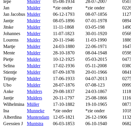
Iepe
Mulder
05-08-1934
28-07-2007
050
Jan
Mulder
*zie onder
*zie onder
022
Jan Jacobus
Mulder
06-12-1793
08-07-1856
112
Jantje
Mulder
08-05-1896
07-01-1978
089
Jitske
Mulder
11-11-1868
03-05-198
149
Johannes
Mulder
11-07-1823
30-01-1920
056
Lourens
Mulder
20-11-1946
11-03-1990
188
Martje
Mulder
24-03-1880
22-06-1971
164
Mente
Mulder
28-10-1870
08-04-1948
059
Pietje
Mulder
10-12-1925
05-03-2015
047
Selina
Mulder
17-02-1936
05-11-2008
038
Stientje
Mulder
07-09-1878
20-01-1966
084
Trijntje
Mulder
17-06-1933
04-07-2013
027
Ubo
Mulder
28-07-1876
07-08-123
099
Anke
Mulders
29-08-1837
24-03-1867
1118
Jantje
Mulders
20-11-1797
25-08-1866
1116
Wilhelmina
Müller
17-10-1882
19-10-1965
087
Ina
Munneke
*zie onder
*zie onder
101
Alberdina
Muntendam
12-05-1821
26-12-1906
113
Geessien J
Muntstra
06-03-1853
06-10-1940
068