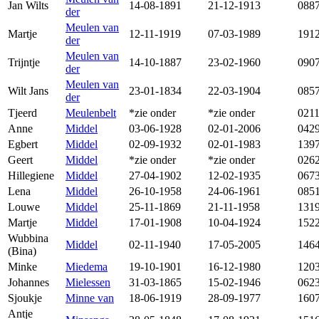
Jan Wilts
14-08-1891
21-12-1913
088
der
Meulen van
Martje
12-11-1919
07-03-1989
191
der
Meulen van
Trijntje
14-10-1887
23-02-1960
090
der
Meulen van
Wilt Jans
23-01-1834
22-03-1904
085
der
Tjeerd
Meulenbelt
*zie onder
*zie onder
021
Anne
Middel
03-06-1928
02-01-2006
042
Egbert
Middel
02-09-1932
02-01-1983
139
Geert
Middel
*zie onder
*zie onder
026
Hillegiene
Middel
27-04-1902
12-02-1935
067
Lena
Middel
26-10-1958
24-06-1961
085
Louwe
Middel
25-11-1869
21-11-1958
131
Martje
Middel
17-01-1908
10-04-1924
152
Wubbina
Middel
02-11-1940
17-05-2005
146
(Bina)
Minke
Miedema
19-10-1901
16-12-1980
120
Johannes
Mielessen
31-03-1865
15-02-1946
062
Sjoukje
Minne van
18-06-1919
28-09-1977
160
Antje