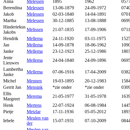
Anna
Melessen
1895
1962
057
Berendina
Melessen
13-06-1879
24-09-1972
074
Jakob
Melessen
02-03-1840
14-04-1891
070
Martha
Melessen
30-12-1885
13-08-1888
069
Hinderiekus
Melissen
21-07-1835
17-09-1906
071
Jakobs
Hendrik
Mellema
24-11-1920
03-11-1975
152
Jan
Mellema
14-09-1878
18-06-1962
109
Janke
Mellema
23-12-1923
25-12-1986
180
Jente
Mellema
24-04-1840
24-09-1896
069
Lieuwes
Lambertha
Mellema
07-06-1916
17-04-2009
038
Janke
Michel
Mennen
19-03-1895
20-12-1983
158
Gerrit Jan
Mensink
*zie onder
*zie onder
030
Ellis
Merema
21-05-1977
31-05-1978
163
Margreet
Henk
Mertens
22-07-1924
06-08-1984
144
Pietje
Metzlar
17-11-1936
05-05-2012
189
Meulen van
Iebele
15-07-1931
07-10-2009
084
der
Meulen van