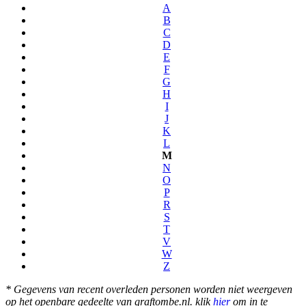
A
B
C
D
E
F
G
H
I
J
K
L
M
N
O
P
R
S
T
V
W
Z
* Gegevens van recent overleden personen worden niet weergeven
op het openbare gedeelte van graftombe.nl. klik
hier
om in te