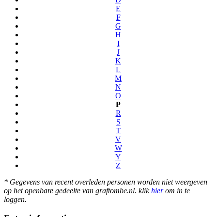
E
F
G
H
I
J
K
L
M
N
O
P
R
S
T
V
W
Y
Z
* Gegevens van recent overleden personen worden niet weergeven
op het openbare gedeelte van graftombe.nl. klik
hier
om in te
loggen.