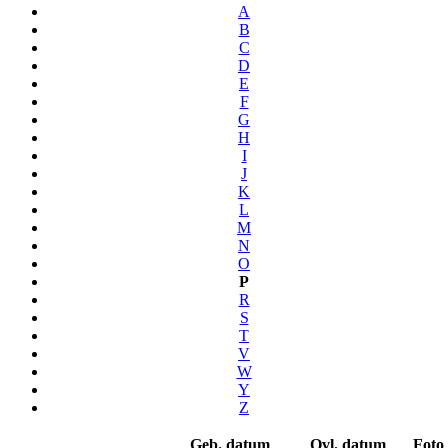
A
B
C
D
E
F
G
H
I
J
K
L
M
N
O
P
R
S
T
V
W
Y
Z
Geb. datum
Ovl. datum
Foto