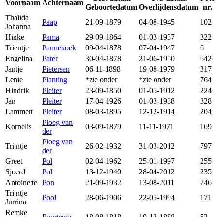
Voornaam
Achternaam
Geboortedatum
Overlijdensdatum
nr.
Thalida
Paap
21-09-1879
04-08-1945
102
Johanna
Hinke
Pama
29-09-1864
01-03-1937
322
Trientje
Pannekoek
09-04-1878
07-04-1947
6
Engelina
Pater
30-04-1878
21-06-1950
642
Jantje
Pietersen
06-11-1898
19-08-1979
317
Lenie
Planting
*zie onder
*zie onder
764
Hindrik
Pleiter
23-09-1850
01-05-1912
224
Jan
Pleiter
17-04-1926
01-03-1938
328
Lammert
Pleiter
08-03-1895
12-12-1914
204
Ploeg van
Kornelis
03-09-1879
11-11-1971
169
der
Ploeg van
Trijntje
26-02-1932
31-03-2012
797
der
Greet
Pol
02-04-1962
25-01-1997
255
Sjoerd
Pol
13-12-1940
28-04-2012
235
Antoinette
Pon
21-09-1932
13-08-2011
746
Trijntje
Pool
28-06-1906
22-05-1994
171
Jurrina
Remke
Poortema
18-08-1818
19-12-1888
52