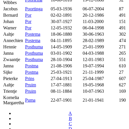
Wibbes
Jacobus
Poortinga
05-03-1936
06-07-2004
87
Bernard
Por
02-02-1891
20-12-1986
491
Johan
Por
30-07-1927
11-03-2000
151
Warner
Por
12-05-1932
06-04-1998
491
Aaltje
Postema
18-06-1880
30-06-1963
302
Annechien
Postema
04-11-1895
28-02-1989
474
Hennie
Posthuma
14-05-1909
25-01-1999
271
Janna
Posthuma
03-01-1902
04-03-1988
265
Zwaantje
Posthuma
28-10-1904
12-01-1983
551
Janna
Postma
21-08-1906
19-07-1994
610
Sijke
Postma
25-03-1921
21-11-1999
27
Pieterke
Prins
27-04-1913
25-04-1987
607
Aaltje
Pruim
17-07-1881
19-05-1968
627
Trientje
Pruim
08-11-1884
10-07-1963
169
Kornelia
Puma
22-07-1901
21-01-1941
190
Margaretha
A
B
C
D