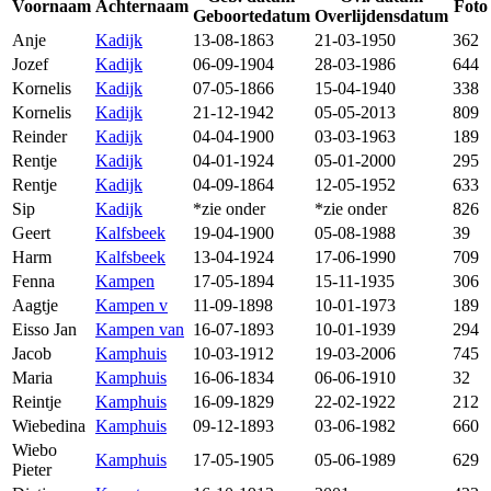
Voornaam
Achternaam
Foto
Geboortedatum
Overlijdensdatum
Anje
Kadijk
13-08-1863
21-03-1950
362
Jozef
Kadijk
06-09-1904
28-03-1986
644
Kornelis
Kadijk
07-05-1866
15-04-1940
338
Kornelis
Kadijk
21-12-1942
05-05-2013
809
Reinder
Kadijk
04-04-1900
03-03-1963
189
Rentje
Kadijk
04-01-1924
05-01-2000
295
Rentje
Kadijk
04-09-1864
12-05-1952
633
Sip
Kadijk
*zie onder
*zie onder
826
Geert
Kalfsbeek
19-04-1900
05-08-1988
39
Harm
Kalfsbeek
13-04-1924
17-06-1990
709
Fenna
Kampen
17-05-1894
15-11-1935
306
Aagtje
Kampen v
11-09-1898
10-01-1973
189
Eisso Jan
Kampen van
16-07-1893
10-01-1939
294
Jacob
Kamphuis
10-03-1912
19-03-2006
745
Maria
Kamphuis
16-06-1834
06-06-1910
32
Reintje
Kamphuis
16-09-1829
22-02-1922
212
Wiebedina
Kamphuis
09-12-1893
03-06-1982
660
Wiebo
Kamphuis
17-05-1905
05-06-1989
629
Pieter