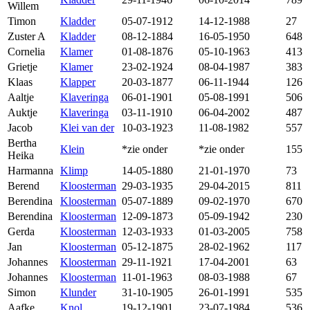
Willem
Timon
Kladder
05-07-1912
14-12-1988
27
Zuster A
Kladder
08-12-1884
16-05-1950
648
Cornelia
Klamer
01-08-1876
05-10-1963
413
Grietje
Klamer
23-02-1924
08-04-1987
383
Klaas
Klapper
20-03-1877
06-11-1944
126
Aaltje
Klaveringa
06-01-1901
05-08-1991
506
Auktje
Klaveringa
03-11-1910
06-04-2002
487
Jacob
Klei van der
10-03-1923
11-08-1982
557
Bertha
Klein
*zie onder
*zie onder
155
Heika
Harmanna
Klimp
14-05-1880
21-01-1970
73
Berend
Kloosterman
29-03-1935
29-04-2015
811
Berendina
Kloosterman
05-07-1889
09-02-1970
670
Berendina
Kloosterman
12-09-1873
05-09-1942
230
Gerda
Kloosterman
12-03-1933
01-03-2005
758
Jan
Kloosterman
05-12-1875
28-02-1962
117
Johannes
Kloosterman
29-11-1921
17-04-2001
63
Johannes
Kloosterman
11-01-1963
08-03-1988
67
Simon
Klunder
31-10-1905
26-01-1991
535
Aafke
Knol
19-12-1901
23-07-1984
536