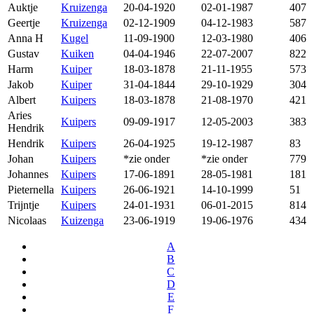
Auktje
Kruizenga
20-04-1920
02-01-1987
407
Geertje
Kruizenga
02-12-1909
04-12-1983
587
Anna H
Kugel
11-09-1900
12-03-1980
406
Gustav
Kuiken
04-04-1946
22-07-2007
822
Harm
Kuiper
18-03-1878
21-11-1955
573
Jakob
Kuiper
31-04-1844
29-10-1929
304
Albert
Kuipers
18-03-1878
21-08-1970
421
Aries
Kuipers
09-09-1917
12-05-2003
383
Hendrik
Hendrik
Kuipers
26-04-1925
19-12-1987
83
Johan
Kuipers
*zie onder
*zie onder
779
Johannes
Kuipers
17-06-1891
28-05-1981
181
Pieternella
Kuipers
26-06-1921
14-10-1999
51
Trijntje
Kuipers
24-01-1931
06-01-2015
814
Nicolaas
Kuizenga
23-06-1919
19-06-1976
434
A
B
C
D
E
F