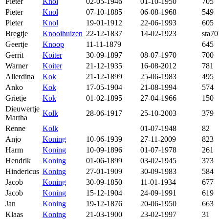
Pieter
Knol
02-05-1946
01-10-1950
705
Pieter
Knol
07-10-1885
06-08-1968
549
Pieter
Knol
19-01-1912
22-06-1993
605
Bregtje
Knooihuizen
22-12-1837
14-02-1923
sta7
Geertje
Knoop
11-11-1879
645
Gerrit
Koiter
30-09-1897
08-07-1970
700
Warner
Koiter
21-12-1935
16-08-2012
781
Allerdina
Kok
21-12-1899
25-06-1983
495
Anko
Kok
17-05-1904
21-08-1994
574
Grietje
Kok
01-02-1895
27-04-1966
150
Dieuwertje
Kolk
28-06-1917
25-10-2003
379
Martha
Renne
Kolk
01-07-1948
82
Anjo
Koning
10-06-1939
27-11-2009
823
Harm
Koning
10-09-1896
01-07-1978
261
Hendrik
Koning
01-06-1899
03-02-1945
373
Hindericus
Koning
27-01-1909
30-09-1983
584
Jacob
Koning
30-09-1850
11-01-1934
677
Jacob
Koning
15-12-1904
24-09-1991
619
Jan
Koning
19-12-1876
20-06-1950
663
Klaas
Koning
21-03-1900
23-02-1997
31