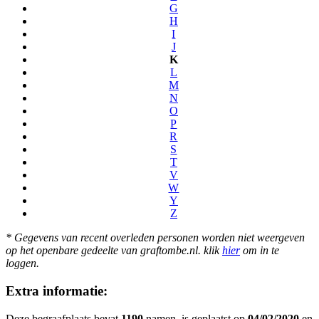
G
H
I
J
K
L
M
N
O
P
R
S
T
V
W
Y
Z
* Gegevens van recent overleden personen worden niet weergeven
op het openbare gedeelte van graftombe.nl. klik
hier
om in te
loggen.
Extra informatie:
Deze begraafplaats bevat
1190
namen, is geplaatst op
04/02/2020
en