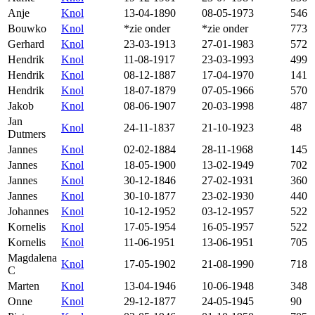
Anje
Knol
13-04-1890
08-05-1973
546
Bouwko
Knol
*zie onder
*zie onder
773
Gerhard
Knol
23-03-1913
27-01-1983
572
Hendrik
Knol
11-08-1917
23-03-1993
499
Hendrik
Knol
08-12-1887
17-04-1970
141
Hendrik
Knol
18-07-1879
07-05-1966
570
Jakob
Knol
08-06-1907
20-03-1998
487
Jan
Knol
24-11-1837
21-10-1923
48
Dutmers
Jannes
Knol
02-02-1884
28-11-1968
145
Jannes
Knol
18-05-1900
13-02-1949
702
Jannes
Knol
30-12-1846
27-02-1931
360
Jannes
Knol
30-10-1877
23-02-1930
440
Johannes
Knol
10-12-1952
03-12-1957
522
Kornelis
Knol
17-05-1954
16-05-1957
522
Kornelis
Knol
11-06-1951
13-06-1951
705
Magdalena
Knol
17-05-1902
21-08-1990
718
C
Marten
Knol
13-04-1946
10-06-1948
348
Onne
Knol
29-12-1877
24-05-1945
90