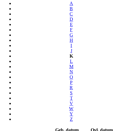
A
B
C
D
E
F
G
H
I
J
K
L
M
N
O
P
R
S
T
V
W
Y
Z
Geb. datum
Ovl. datum