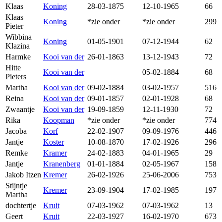
Klaas
Koning
28-03-1875
12-10-1965
66
Klaas
Koning
*zie onder
*zie onder
299
Pieter
Wibbina
Koning
01-05-1901
07-12-1944
62
Klazina
Harmke
Kooi van der
26-01-1863
13-12-1943
72
Hitte
Kooi van der
05-02-1884
68
Pieters
Martha
Kooi van der
09-02-1884
03-02-1957
516
Reina
Kooi van der
09-01-1857
02-01-1928
68
Zwaantje
Kooi van der
19-09-1859
12-11-1930
72
Rika
Koopman
*zie onder
*zie onder
774
Jacoba
Korf
22-02-1907
09-09-1976
446
Jantje
Koster
10-08-1870
17-02-1926
296
Remke
Kramer
24-02-1883
04-01-1965
29
Jantje
Kranenberg
01-01-1884
02-05-1967
158
Jakob Itzen
Kremer
26-02-1926
25-06-2006
753
Stijntje
Kremer
23-09-1904
17-02-1985
197
Martha
dochtertje
Kruit
07-03-1962
07-03-1962
13
Geert
Kruit
22-03-1927
16-02-1970
673