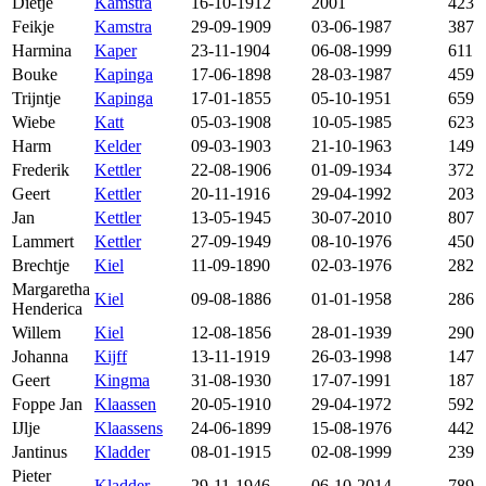
Dietje
Kamstra
16-10-1912
2001
423
Feikje
Kamstra
29-09-1909
03-06-1987
387
Harmina
Kaper
23-11-1904
06-08-1999
611
Bouke
Kapinga
17-06-1898
28-03-1987
459
Trijntje
Kapinga
17-01-1855
05-10-1951
659
Wiebe
Katt
05-03-1908
10-05-1985
623
Harm
Kelder
09-03-1903
21-10-1963
149
Frederik
Kettler
22-08-1906
01-09-1934
372
Geert
Kettler
20-11-1916
29-04-1992
203
Jan
Kettler
13-05-1945
30-07-2010
807
Lammert
Kettler
27-09-1949
08-10-1976
450
Brechtje
Kiel
11-09-1890
02-03-1976
282
Margaretha
Kiel
09-08-1886
01-01-1958
286
Henderica
Willem
Kiel
12-08-1856
28-01-1939
290
Johanna
Kijff
13-11-1919
26-03-1998
147
Geert
Kingma
31-08-1930
17-07-1991
187
Foppe Jan
Klaassen
20-05-1910
29-04-1972
592
IJlje
Klaassens
24-06-1899
15-08-1976
442
Jantinus
Kladder
08-01-1915
02-08-1999
239
Pieter
Kladder
29-11-1946
06-10-2014
789