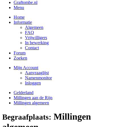
Graftombe.nl
Menu
Home
Informatie
Algemeen
FAQ
Vrijwilligers
In bewerking
Contact
Forum
Zoeken
Mijn Account
Aanvraaglijst
Namenmonitor
Inloggen
Gelderland
Millingen aan de Rijn
Millingen algemeen
Millingen
Begraafplaats:
algemeen