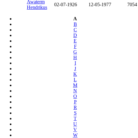
Awaterm
02-07-1926
12-05-1977
7054
Hendrikus
A
B
C
D
E
F
G
H
I
J
K
L
M
N
O
P
R
S
T
U
V
W