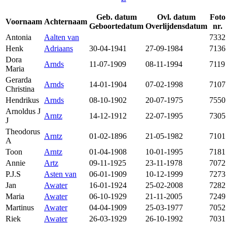
Geb. datum
Ovl. datum
Foto
Voornaam
Achternaam
Geboortedatum
Overlijdensdatum
nr.
Antonia
Aalten van
7332
Henk
Adriaans
30-04-1941
27-09-1984
7136
Dora
Arnds
11-07-1909
08-11-1994
7119
Maria
Gerarda
Arnds
14-01-1904
07-02-1998
7107
Christina
Hendrikus
Arnds
08-10-1902
20-07-1975
7550
Arnoldus J
Arntz
14-12-1912
22-07-1995
7305
J
Theodorus
Arntz
01-02-1896
21-05-1982
7101
A
Toon
Arntz
01-04-1908
10-01-1995
7181
Annie
Artz
09-11-1925
23-11-1978
7072
P.J.S
Asten van
06-01-1909
10-12-1999
7273
Jan
Awater
16-01-1924
25-02-2008
7282
Maria
Awater
06-10-1929
21-11-2005
7249
Martinus
Awater
04-04-1909
25-03-1977
7052
Riek
Awater
26-03-1929
26-10-1992
7031