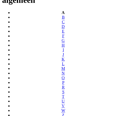
A
B
C
D
E
F
G
H
I
J
K
L
M
N
O
P
R
S
T
U
V
W
Z