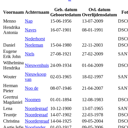
Geb. datum
Ovl. datum
Voornaam
Achternaam
Fot
Geboortedatum
Overlijdensdatum
Menno
Nap
15-06-1956
13-07-2009
DSC
Hendrika
Naves
16-07-1901
08-01-1991
DSC
Antonia
Nederhorst
DSC
Daniel
Neeleman
15-04-1980
22-11-2003
DSC
Eugene
Niels
27-08-1921
27-02-2009
SAN
Erik John
Wilhelmina
Nieuwenhuis
24-09-1934
01-04-2009
DSC
Hendrika
Nieuwkoop
Wouter
02-03-1965
18-02-1997
SAN
van
Herman
Noo de
08-07-1946
21-04-2007
SAN
Pieter
Geertrui
Noomen
01-01-1894
12-08-1983
DSC
Magdaniel
Lena
Noordegraaf
10-12-1900
13-07-1965
SAN
Teuntje
Noordegraaf
14-07-1902
22-03-1978
DSC
Christina
Noordergraaf
14-04-1925
09-05-2004
DSC
Aartje Iefje
Noorlander
01-03-1917
09-05-2006
DSC