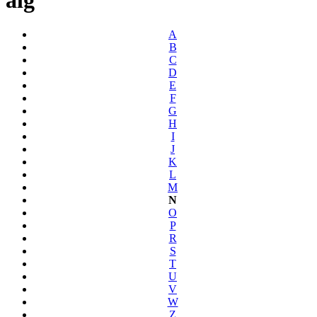
A
B
C
D
E
F
G
H
I
J
K
L
M
N
O
P
R
S
T
U
V
W
Z