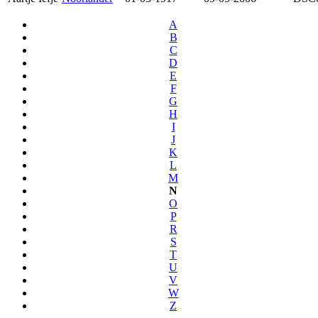
A
B
C
D
E
F
G
H
I
J
K
L
M
N
O
P
R
S
T
U
V
W
Z