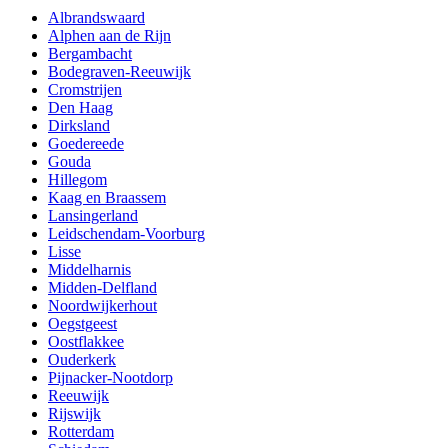
Albrandswaard
Alphen aan de Rijn
Bergambacht
Bodegraven-Reeuwijk
Cromstrijen
Den Haag
Dirksland
Goedereede
Gouda
Hillegom
Kaag en Braassem
Lansingerland
Leidschendam-Voorburg
Lisse
Middelharnis
Midden-Delfland
Noordwijkerhout
Oegstgeest
Oostflakkee
Ouderkerk
Pijnacker-Nootdorp
Reeuwijk
Rijswijk
Rotterdam