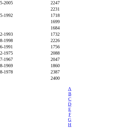
05-2005
2247
2231
05-1992
1718
1699
1684
02-1993
1732
08-1998
2226
06-1991
1756
12-1975
2088
07-1967
2047
08-1969
1860
08-1978
2387
2400
A
B
C
D
E
F
G
H