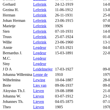
Gerhard
Leferink
24-12-1919
14-
Gezina H.
Leferink
11-06-1912
13-
Herman
Leferink
26-11-1931
25-
Johan Herman
Leferink
23-06-1915
07-
Marietje
Leferink
1926
199
Sien
Leferink
07-10-1931
14-
Truus
Leferink
25-07-1924
01-
Willie
Leferink
23-06-1960
13-
Annie
Legdeur
17-03-1921
04-
Bernardus J.
Legdeur
15-03-1891
22-
M.C.
Legdeur
Siny
Legdeur
J D A
Leidelmeijer
17-03-1927
09-
Johanna Willemina
Lenne de
1910
197
Wilhelmina
Lewing
10-04-1887
28-
Berie
Lies van
09-06-1937
09-
Aloysius Th.J.
Lieven
19-08-1898
21-
Johanna W.
Lieven
03-07-1912
23-
Johannes Th.
Lieven
04-05-1875
07-
Theo
Lieven
1905
197