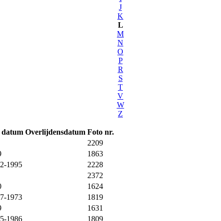
J
K
L
M
N
O
P
R
S
T
V
W
Z
. datum
Overlijdensdatum
Foto nr.
2209
9
1863
12-1995
2228
2372
0
1624
07-1973
1819
9
1631
05-1986
1809