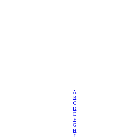
A
B
C
D
E
F
G
H
I