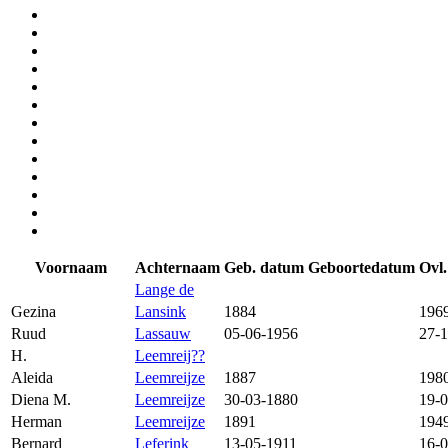
Voornaam
Achternaam
Geb. datum
Geboortedatum
Ovl
Lange de
Gezina
Lansink
1884
196
Ruud
Lassauw
05-06-1956
27-
H.
Leemreij??
Aleida
Leemreijze
1887
198
Diena M.
Leemreijze
30-03-1880
19-
Herman
Leemreijze
1891
194
Bernard
Leferink
13-05-1911
16-