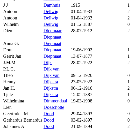
J J
Damhuis
1915
1
Antoon
Dellwig
01-04-1933
2
Antoon
Dellwig
01-04-1933
2
Wilhelm
Dellwig
01-12-1887
0
Dien
Diepmaar
28-07-1912
2
Diepmaat
Anna G.
Diepmaat
Dora
Diepmaat
19-06-1902
1
Gerrit Jan
Diepmaat
13-07-1877
1
J.M.M.
Dijk
28-05-1922
2
P.L.G.
Dijk van
Theo
Dijk van
09-12-1926
0
Henny
Dijkstra
23-05-1922
1
Jan H.
Dijkstra
06-12-1916
2
Tjitte
Dijkstra
15-05-1887
1
Wilhelmina
Dimmendaal
19-03-1908
0
Lien
Doeschotte
Geertruida M
Dood
29-04-1893
0
Gerhardus Bernardus
Dood
03-02-1897
0
Johannes A.
Dood
21-09-1894
2