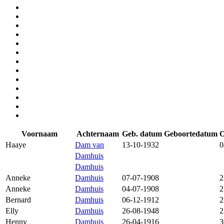
Voornaam
Achternaam
Geb. datum
Geboortedatum
O
Haaye
Dam van
13-10-1932
0
Damhuis
Damhuis
Anneke
Damhuis
07-07-1908
2
Anneke
Damhuis
04-07-1908
2
Bernard
Damhuis
06-12-1912
2
Elly
Damhuis
26-08-1948
2
Henny
Damhuis
26-04-1916
3