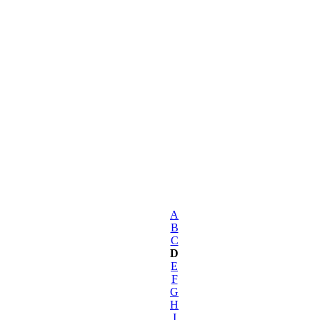
A
B
C
D
E
F
G
H
I