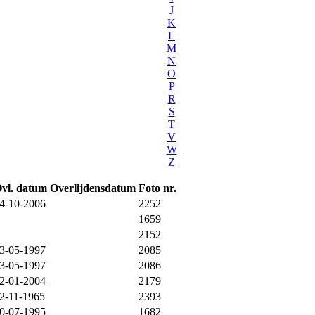
J
K
L
M
N
O
P
R
S
T
V
W
Z
vl. datum
Overlijdensdatum
Foto nr.
4-10-2006
2252
1659
2152
3-05-1997
2085
3-05-1997
2086
2-01-2004
2179
2-11-1965
2393
0-07-1995
1682