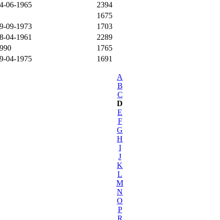
4-06-1965
2394
1675
9-09-1973
1703
8-04-1961
2289
990
1765
9-04-1975
1691
A
B
C
D
E
F
G
H
I
J
K
L
M
N
O
P
R