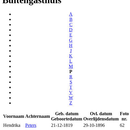
A
B
C
D
E
G
H
J
K
L
M
P
R
S
T
V
W
Z
Geb. datum
Ovl. datum
Foto
Voornaam
Achternaam
Geboortedatum
Overlijdensdatum
nr.
Hendrika
Peters
21-12-1819
29-10-1896
62