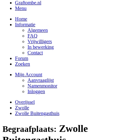
Graftombe.nl
Menu
Home
Informatie
Algemeen
FAQ
Vrijwilligers
In bewerking
Contact
Forum
Zoeken
Mijn Account
Aanvraaglijst
Namenmonitor
Inloggen
Overijssel
Zwolle
Zwolle Buitengasthuis
Zwolle
Begraafplaats:
Buitengasthuis