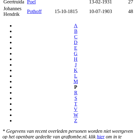
Geertruida
Poel
13-02-1931
27
Johannes
Pothoff
15-10-1815
10-07-1903
48
Hendrik
A
B
C
D
E
G
H
J
K
L
M
P
R
S
T
V
W
Z
* Gegevens van recent overleden personen worden niet weergeven
op het openbare gedeelte van graftombe.nl. klik
hier
om in te