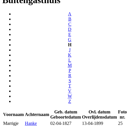
A
B
C
D
E
G
H
J
K
L
M
P
R
S
T
V
W
Z
Geb. datum
Ovl. datum
Foto
Voornaam
Achternaam
Geboortedatum
Overlijdensdatum
nr.
Marrigje
Hanke
02-04-1827
13-04-1899
25