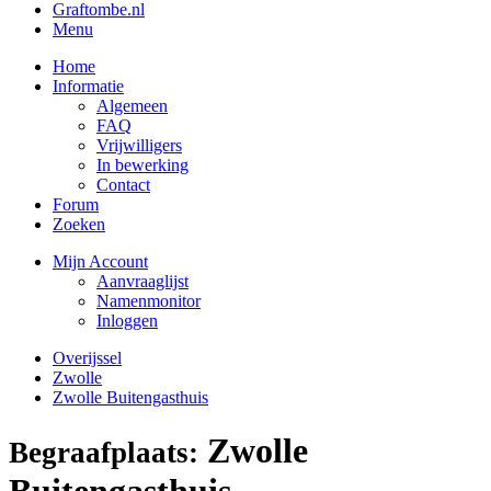
Graftombe.nl
Menu
Home
Informatie
Algemeen
FAQ
Vrijwilligers
In bewerking
Contact
Forum
Zoeken
Mijn Account
Aanvraaglijst
Namenmonitor
Inloggen
Overijssel
Zwolle
Zwolle Buitengasthuis
Zwolle
Begraafplaats:
Buitengasthuis