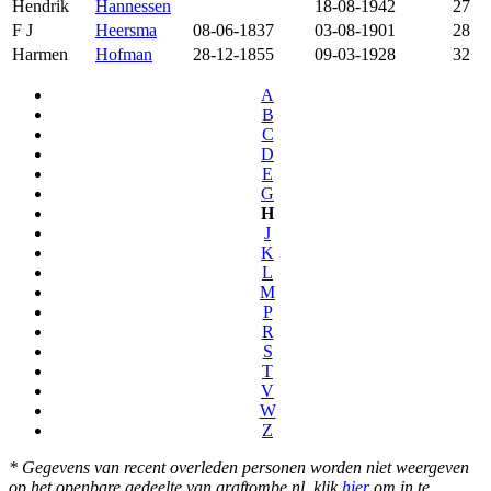
Hendrik
Hannessen
18-08-1942
27
F J
Heersma
08-06-1837
03-08-1901
28
Harmen
Hofman
28-12-1855
09-03-1928
32
A
B
C
D
E
G
H
J
K
L
M
P
R
S
T
V
W
Z
* Gegevens van recent overleden personen worden niet weergeven
op het openbare gedeelte van graftombe.nl. klik
hier
om in te