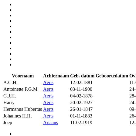
Voornaam
Achternaam
Geb. datum
Geboortedatum
Ov
A.C.H.
Aerts
12-02-1881
11-
Antoinette F.G.M.
Aerts
03-11-1900
24
G.J.H.
Aerts
04-02-1878
28
Harry
Aerts
20-02-1927
24
Hermanus Hubertus
Aerts
26-01-1847
09
Johannes H.H.
Aerts
01-11-1883
26
Joep
Ariaans
11-02-1919
12-