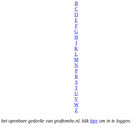
B
C
D
E
F
G
H
J
K
L
M
N
P
R
S
T
U
V
W
Z
het openbare gedeelte van graftombe.nl. klik
hier
om in te loggen.