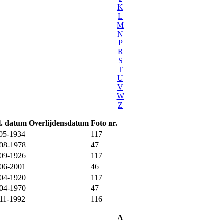
K
L
M
N
P
R
S
T
U
V
W
Z
l. datum
Overlijdensdatum
Foto nr.
05-1934
117
-08-1978
47
-09-1926
117
-06-2001
46
-04-1920
117
-04-1970
47
11-1992
116
A