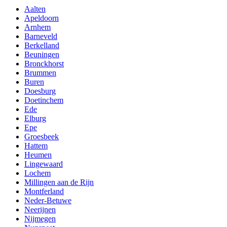
Aalten
Apeldoorn
Arnhem
Barneveld
Berkelland
Beuningen
Bronckhorst
Brummen
Buren
Doesburg
Doetinchem
Ede
Elburg
Epe
Groesbeek
Hattem
Heumen
Lingewaard
Lochem
Millingen aan de Rijn
Montferland
Neder-Betuwe
Neerijnen
Nijmegen