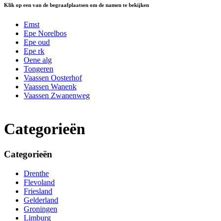
Klik op een van de begraafplaatsen om de namen te bekijken
Emst
Epe Norelbos
Epe oud
Epe rk
Oene alg
Tongeren
Vaassen Oosterhof
Vaassen Wanenk
Vaassen Zwanenweg
Categorieën
Categorieën
Drenthe
Flevoland
Friesland
Gelderland
Groningen
Limburg