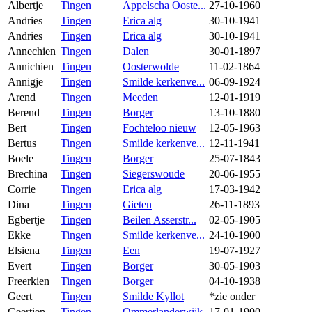
Albertje
Tingen
Appelscha Ooste...
27-10-1960
Andries
Tingen
Erica alg
30-10-1941
Andries
Tingen
Erica alg
30-10-1941
Annechien
Tingen
Dalen
30-01-1897
Annichien
Tingen
Oosterwolde
11-02-1864
Annigje
Tingen
Smilde kerkenve...
06-09-1924
Arend
Tingen
Meeden
12-01-1919
Berend
Tingen
Borger
13-10-1880
Bert
Tingen
Fochteloo nieuw
12-05-1963
Bertus
Tingen
Smilde kerkenve...
12-11-1941
Boele
Tingen
Borger
25-07-1843
Brechina
Tingen
Siegerswoude
20-06-1955
Corrie
Tingen
Erica alg
17-03-1942
Dina
Tingen
Gieten
26-11-1893
Egbertje
Tingen
Beilen Asserstr...
02-05-1905
Ekke
Tingen
Smilde kerkenve...
24-10-1900
Elsiena
Tingen
Een
19-07-1927
Evert
Tingen
Borger
30-05-1903
Freerkien
Tingen
Borger
04-10-1938
Geert
Tingen
Smilde Kyllot
*zie onder
Geertien
Tingen
Ommerlanderwijk
17-01-1900