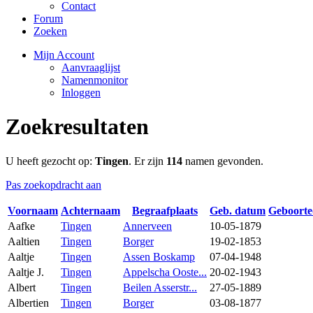
Contact
Forum
Zoeken
Mijn Account
Aanvraaglijst
Namenmonitor
Inloggen
Zoekresultaten
U heeft gezocht op:
Tingen
. Er zijn
114
namen gevonden.
Pas zoekopdracht aan
Voornaam
Achternaam
Begraafplaats
Geb. datum
Geboort
Aafke
Tingen
Annerveen
10-05-1879
Aaltien
Tingen
Borger
19-02-1853
Aaltje
Tingen
Assen Boskamp
07-04-1948
Aaltje J.
Tingen
Appelscha Ooste...
20-02-1943
Albert
Tingen
Beilen Asserstr...
27-05-1889
Albertien
Tingen
Borger
03-08-1877