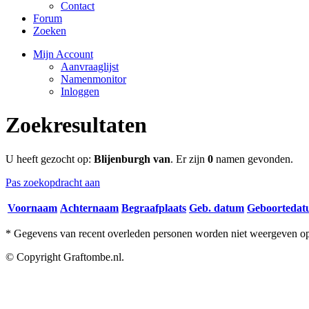
Contact
Forum
Zoeken
Mijn Account
Aanvraaglijst
Namenmonitor
Inloggen
Zoekresultaten
U heeft gezocht op:
Blijenburgh van
. Er zijn
0
namen gevonden.
Pas zoekopdracht aan
Voornaam
Achternaam
Begraafplaats
Geb. datum
Geboorteda
* Gegevens van recent overleden personen worden niet weergeven op 
© Copyright Graftombe.nl.