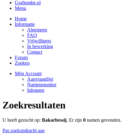
Graftombe.nl
Menu
Home
Informatie
Algemeen
FAQ
Vrijwilligers
In bewerking
Contact
Forum
Zoeken
Mijn Account
Aanvraaglijst
Namenmonitor
Inloggen
Zoekresultaten
U heeft gezocht op:
Bakarbessij
. Er zijn
0
namen gevonden.
Pas zoekopdracht aan