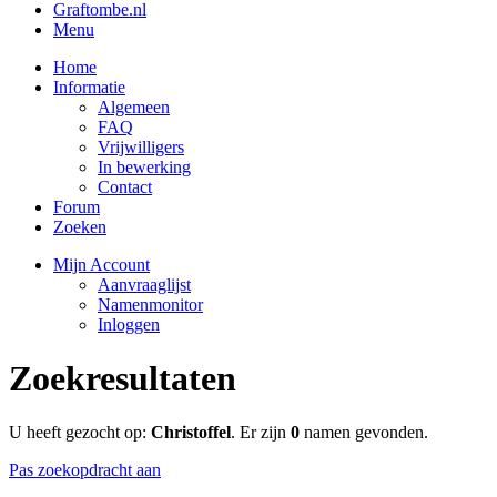
Graftombe.nl
Menu
Home
Informatie
Algemeen
FAQ
Vrijwilligers
In bewerking
Contact
Forum
Zoeken
Mijn Account
Aanvraaglijst
Namenmonitor
Inloggen
Zoekresultaten
U heeft gezocht op:
Christoffel
. Er zijn
0
namen gevonden.
Pas zoekopdracht aan