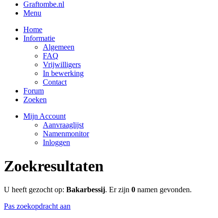
Graftombe.nl
Menu
Home
Informatie
Algemeen
FAQ
Vrijwilligers
In bewerking
Contact
Forum
Zoeken
Mijn Account
Aanvraaglijst
Namenmonitor
Inloggen
Zoekresultaten
U heeft gezocht op:
Bakarbessij
. Er zijn
0
namen gevonden.
Pas zoekopdracht aan