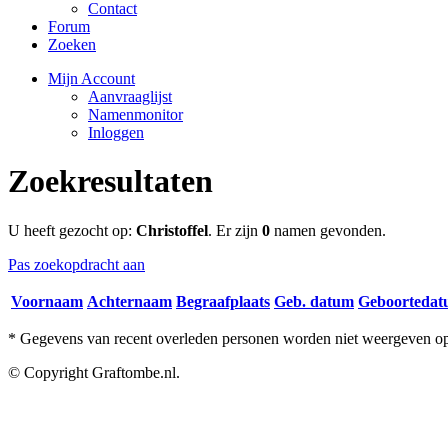
Contact
Forum
Zoeken
Mijn Account
Aanvraaglijst
Namenmonitor
Inloggen
Zoekresultaten
U heeft gezocht op:
Christoffel
. Er zijn
0
namen gevonden.
Pas zoekopdracht aan
Voornaam
Achternaam
Begraafplaats
Geb. datum
Geboorteda
* Gegevens van recent overleden personen worden niet weergeven op 
© Copyright Graftombe.nl.