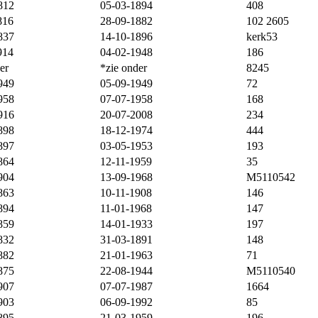
812
05-03-1894
408
816
28-09-1882
102 2605
837
14-10-1896
kerk53
914
04-02-1948
186
er
*zie onder
8245
949
05-09-1949
72
958
07-07-1958
168
916
20-07-2008
234
898
18-12-1974
444
897
03-05-1953
193
864
12-11-1959
35
904
13-09-1968
M5110542
863
10-11-1908
146
894
11-01-1968
147
859
14-01-1933
197
832
31-03-1891
148
882
21-01-1963
71
875
22-08-1944
M5110540
907
07-07-1987
1664
903
06-09-1992
85
895
21-03-1959
196