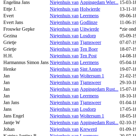
Engelina Jans
Niejenhuis van
Appingedam Wier...
15-03-1
Ettje J.
Niejenhuis van
Holwierde
13-11-1
Evert
Niejenhuis van
Leermens
09-06-1
Evert Jans
Niejenhuis van
Godlinze
11-06-1
Frouwke Gepke
Niejenhuis van
Uitwierde
*zie ond
Gezina
Niejenhuis van
Losdorp
05-09-1
Grietje
Niejenhuis van
Tjamsweer
07-07-1
Grietje
Niejenhuis van
Ten Boer
18-07-1
H.H.
Niejenhuis van
Ten Post
14-08-1
Harmannus Simon Jans
Niejenhuis van
Leermens
05-04-1
Henke
Niejenhuis van
Sint Annen
19-07-1
Jan
Niejenhuis van
Woltersum 1
21-02-1
Jan
Niejenhuis van
Tjamsweer
29-10-1
Jan
Niejenhuis van
Appingedam Rust...
15-07-1
Jan
Niejenhuis van
Leermens
18-10-1
Jan Jans
Niejenhuis van
Tjamsweer
01-04-1
Jans
Niejenhuis van
Losdorp
17-05-1
Jans Engel
Niejenhuis van
Woltersum 1
18-05-1
Jantje W
Niejenhuis van
Appingedam Rust...
02-10-1
Johan
Niejenhuis van
Krewerd
01-09-1
Katrina Jantina.R
Niejenhuis van
Leermens
20-07-1