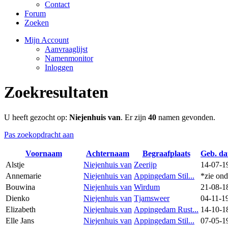
Contact
Forum
Zoeken
Mijn Account
Aanvraaglijst
Namenmonitor
Inloggen
Zoekresultaten
U heeft gezocht op:
Niejenhuis van
. Er zijn
40
namen gevonden.
Pas zoekopdracht aan
Voornaam
Achternaam
Begraafplaats
Geb. d
Alstje
Niejenhuis van
Zeerijp
14-07-1
Annemarie
Niejenhuis van
Appingedam Stil...
*zie ond
Bouwina
Niejenhuis van
Wirdum
21-08-1
Dienko
Niejenhuis van
Tjamsweer
04-11-1
Elizabeth
Niejenhuis van
Appingedam Rust...
14-10-1
Elle Jans
Niejenhuis van
Appingedam Stil...
07-05-1