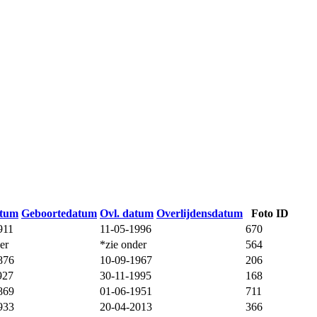
atum
Geboortedatum
Ovl. datum
Overlijdensdatum
Foto ID
911
11-05-1996
670
er
*zie onder
564
876
10-09-1967
206
927
30-11-1995
168
869
01-06-1951
711
933
20-04-2013
366