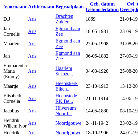
Geb. datum
Ovl.
Voornaam
Achternaam
Begraafplaats
Geboortedatum
Overlij
Drachten
D.J
Aris
1869
21-04-1
Zuider...
Jan
Egmond aan
Aris
18-05-1931
23-09-1
Cornelis
Zee
Egmond aan
Maarten
Aris
27-05-1908
31-08-2
Zee
Egmond aan
Jan
Aris
06-05-1882
27-09-1
Zee
Emmarentia
Haarlem
Maria
Aris
04-03-1920
25-08-2
St.Joze...
(Emmy)
Heemskerk
Maartje
Aris
23-10-1913
13-12-2
Eiken...
Elisabeth
Heemstede
Aris
21-11-1914
14-06-1
Cornelia
RK Be...
Hilversum
Jacobus
Aris
14-05-1880
08-10-1
Noord...
Hendrik
Aris
Noordgouwe
24-11-1942
23-02-1
Willem Ivor
Hendrik
Aris
Noordgouwe
18-10-1906
24-01-1