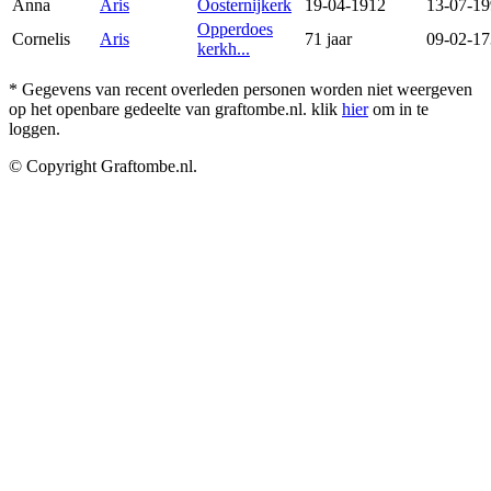
Anna
Aris
Oosternijkerk
19-04-1912
13-07-1
Opperdoes
Cornelis
Aris
71 jaar
09-02-1
kerkh...
* Gegevens van recent overleden personen worden niet weergeven
op het openbare gedeelte van graftombe.nl. klik
hier
om in te
loggen.
© Copyright Graftombe.nl.