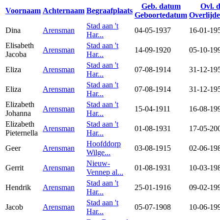
Geb. datum
Ovl. 
Voornaam
Achternaam
Begraafplaats
Geboortedatum
Overlijd
Stad aan 't
Dina
Arensman
04-05-1937
16-01-19
Har...
Elisabeth
Stad aan 't
Arensman
14-09-1920
05-10-19
Jacoba
Har...
Stad aan 't
Eliza
Arensman
07-08-1914
31-12-19
Har...
Stad aan 't
Eliza
Arensman
07-08-1914
31-12-19
Har...
Elizabeth
Stad aan 't
Arensman
15-04-1911
16-08-19
Johanna
Har...
Elizabeth
Stad aan 't
Arensman
01-08-1931
17-05-20
Pieternella
Har...
Hoofddorp
Geer
Arensman
03-08-1915
02-06-19
Wilge...
Nieuw-
Gerrit
Arensman
01-08-1931
10-03-19
Vennep al...
Stad aan 't
Hendrik
Arensman
25-01-1916
09-02-19
Har...
Stad aan 't
Jacob
Arensman
05-07-1908
10-06-19
Har...