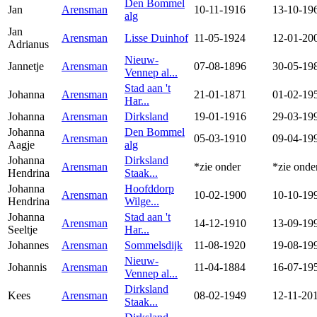
Den Bommel
Jan
Arensman
10-11-1916
13-10-19
alg
Jan
Arensman
Lisse Duinhof
11-05-1924
12-01-20
Adrianus
Nieuw-
Jannetje
Arensman
07-08-1896
30-05-19
Vennep al...
Stad aan 't
Johanna
Arensman
21-01-1871
01-02-19
Har...
Johanna
Arensman
Dirksland
19-01-1916
29-03-19
Johanna
Den Bommel
Arensman
05-03-1910
09-04-19
Aagje
alg
Johanna
Dirksland
Arensman
*zie onder
*zie onde
Hendrina
Staak...
Johanna
Hoofddorp
Arensman
10-02-1900
10-10-19
Hendrina
Wilge...
Johanna
Stad aan 't
Arensman
14-12-1910
13-09-19
Seeltje
Har...
Johannes
Arensman
Sommelsdijk
11-08-1920
19-08-19
Nieuw-
Johannis
Arensman
11-04-1884
16-07-19
Vennep al...
Dirksland
Kees
Arensman
08-02-1949
12-11-20
Staak...