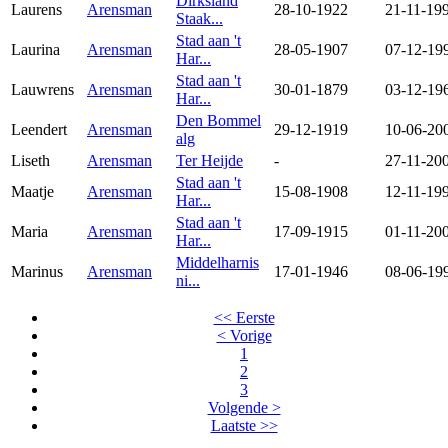
Dirksland
Laurens
Arensman
28-10-1922
21-11-19
Staak...
Stad aan 't
Laurina
Arensman
28-05-1907
07-12-19
Har...
Stad aan 't
Lauwrens
Arensman
30-01-1879
03-12-19
Har...
Den Bommel
Leendert
Arensman
29-12-1919
10-06-20
alg
Liseth
Arensman
Ter Heijde
-
27-11-20
Stad aan 't
Maatje
Arensman
15-08-1908
12-11-19
Har...
Stad aan 't
Maria
Arensman
17-09-1915
01-11-20
Har...
Middelharnis
Marinus
Arensman
17-01-1946
08-06-19
ni...
<< Eerste
< Vorige
1
2
3
Volgende >
Laatste >>