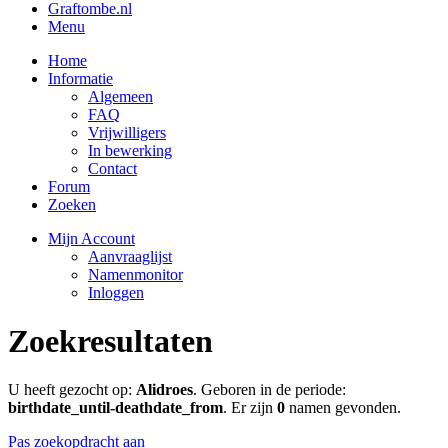
Graftombe.nl
Menu
Home
Informatie
Algemeen
FAQ
Vrijwilligers
In bewerking
Contact
Forum
Zoeken
Mijn Account
Aanvraaglijst
Namenmonitor
Inloggen
Zoekresultaten
U heeft gezocht op:
Alidroes
. Geboren in de periode:
birthdate_until-deathdate_from
. Er zijn
0
namen gevonden.
Pas zoekopdracht aan