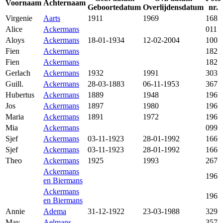
Voornaam
Achternaam
Geboortedatum
Overlijdensdatum
nr.
Virgenie
Aarts
1911
1969
168
Alice
Ackermans
011
Aloys
Ackermans
18-01-1934
12-02-2004
100
Fien
Ackermans
182
Fien
Ackermans
182
Gerlach
Ackermans
1932
1991
303
Guill.
Ackermans
28-03-1883
06-11-1953
367
Hubertus
Ackermans
1889
1948
196
Jos
Ackermans
1897
1980
196
Maria
Ackermans
1891
1972
196
Mia
Ackermans
099
Sjef
Ackermans
03-11-1923
28-01-1992
166
Sjef
Ackermans
03-11-1923
28-01-1992
166
Theo
Ackermans
1925
1993
267
Ackermans
196
en Biermans
Ackermans
196
en Biermans
Annie
Adema
31-12-1922
23-03-1988
329
May
Aelmans
357