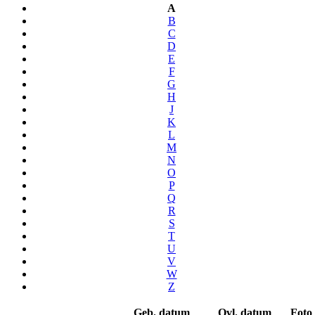
A
B
C
D
E
F
G
H
J
K
L
M
N
O
P
Q
R
S
T
U
V
W
Z
Geb. datum
Ovl. datum
Foto