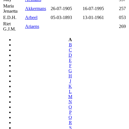
Maria
Akkermans
26-07-1905
16-07-1995
257
Jenaetta
E.D.H.
Arbeel
05-03-1893
13-01-1961
053
Riet
Ariaens
269
G.J.M.
A
B
C
D
E
F
G
H
J
K
L
M
N
O
P
Q
R
S