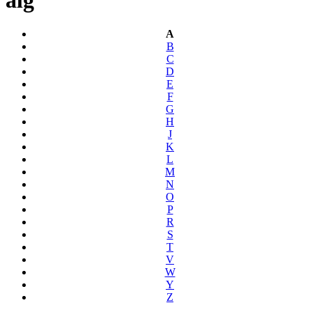
A
B
C
D
E
F
G
H
J
K
L
M
N
O
P
R
S
T
V
W
Y
Z