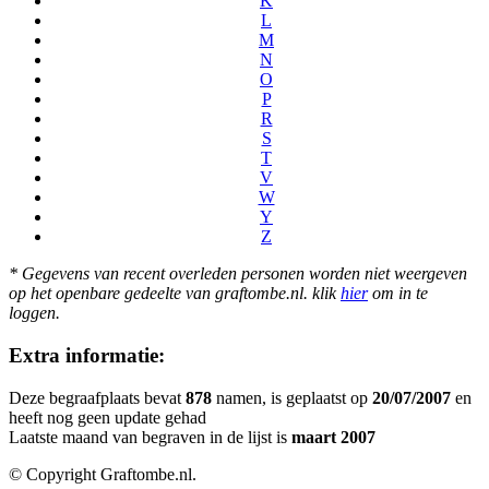
K
L
M
N
O
P
R
S
T
V
W
Y
Z
* Gegevens van recent overleden personen worden niet weergeven
op het openbare gedeelte van graftombe.nl. klik
hier
om in te
loggen.
Extra informatie:
Deze begraafplaats bevat
878
namen, is geplaatst op
20/07/2007
en
heeft nog geen update gehad
Laatste maand van begraven in de lijst is
maart 2007
© Copyright Graftombe.nl.