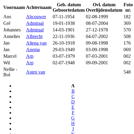
Geb. datum
Ovl. datum
Foto
Voornaam
Achternaam
Geboortedatum
Overlijdensdatum
nr.
Ans
Abcouwer
07-11-1954
02-08-1999
182
Gré
Admiraal
19-01-1938
08-07-2004
369
Johannes
Admiraal
14-03-1901
27-12-1978
570
Annelies
Albrecht
22-11-1936
04-07-2002
508
Jan
Altena van
26-10-1918
09-08-1998
176
Jan
Anema
29-03-1949
03-09-1998
069
Marcel
Arp
03-07-1979
07-03-2001
002
Wil
Arp
02-07-1948
09-09-2001
002
Nellie -
Asten van
548
Bol
A
B
C
D
E
F
G
H
J