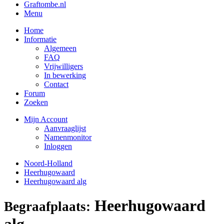
Graftombe.nl
Menu
Home
Informatie
Algemeen
FAQ
Vrijwilligers
In bewerking
Contact
Forum
Zoeken
Mijn Account
Aanvraaglijst
Namenmonitor
Inloggen
Noord-Holland
Heerhugowaard
Heerhugowaard alg
Heerhugowaard
Begraafplaats:
alg