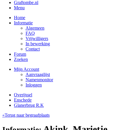
Graftombe.nl
Menu
Home
Informatie
Algemeen
FAQ
Vrijwilligers
In bewerking
Contact
Forum
Zoeken
Mijn Account
Aanvraaglijst
Namenmonitor
Inloggen
Overijssel
Enschede
Glanerbrug R.K
«Terug naar begraafplaats
Akink, Marietje
Informatie: