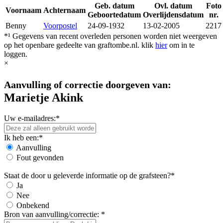
Geb. datum
Ovl. datum
Foto
Voornaam
Achternaam
Geboortedatum
Overlijdensdatum
nr.
Benny
Voorpostel
24-09-1932
13-02-2005
2217
*¹ Gegevens van recent overleden personen worden niet weergeven
op het openbare gedeelte van graftombe.nl. klik
hier
om in te
loggen.
×
Aanvulling of correctie doorgeven van:
Marietje Akink
Uw e-mailadres:*
Ik heb een:*
Aanvulling
Fout gevonden
Staat de door u geleverde informatie op de grafsteen?*
Ja
Nee
Onbekend
Bron van aanvulling/correctie: *