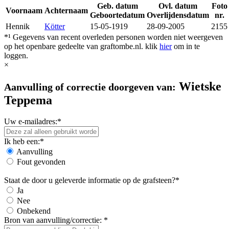
Geb. datum
Ovl. datum
Foto
Voornaam
Achternaam
Geboortedatum
Overlijdensdatum
nr.
Hennik
Kötter
15-05-1919
28-09-2005
2155
*¹ Gegevens van recent overleden personen worden niet weergeven
op het openbare gedeelte van graftombe.nl. klik
hier
om in te
loggen.
×
Wietske
Aanvulling of correctie doorgeven van:
Teppema
Uw e-mailadres:*
Ik heb een:*
Aanvulling
Fout gevonden
Staat de door u geleverde informatie op de grafsteen?*
Ja
Nee
Onbekend
Bron van aanvulling/correctie: *