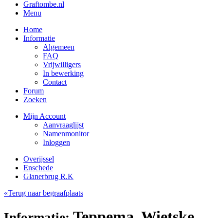
Graftombe.nl
Menu
Home
Informatie
Algemeen
FAQ
Vrijwilligers
In bewerking
Contact
Forum
Zoeken
Mijn Account
Aanvraaglijst
Namenmonitor
Inloggen
Overijssel
Enschede
Glanerbrug R.K
«Terug naar begraafplaats
Teppema, Wietske
Informatie: