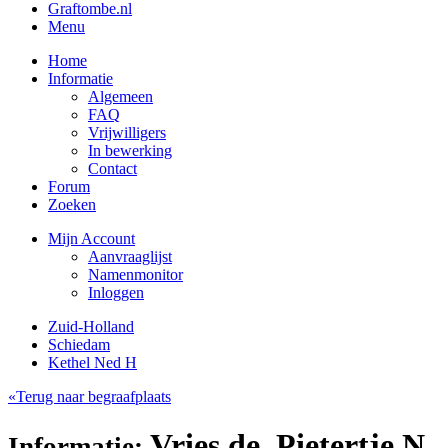
Graftombe.nl
Menu
Home
Informatie
Algemeen
FAQ
Vrijwilligers
In bewerking
Contact
Forum
Zoeken
Mijn Account
Aanvraaglijst
Namenmonitor
Inloggen
Zuid-Holland
Schiedam
Kethel Ned H
«Terug naar begraafplaats
Vries de, Pietertje N.
Informatie: