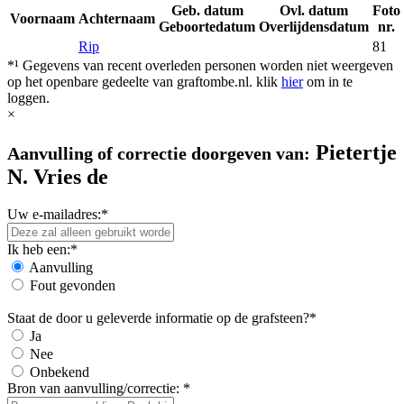
Geb. datum
Ovl. datum
Foto
Voornaam
Achternaam
Geboortedatum
Overlijdensdatum
nr.
Rip
81
*¹ Gegevens van recent overleden personen worden niet weergeven
op het openbare gedeelte van graftombe.nl. klik
hier
om in te
loggen.
×
Pietertje
Aanvulling of correctie doorgeven van:
N. Vries de
Uw e-mailadres:*
Ik heb een:*
Aanvulling
Fout gevonden
Staat de door u geleverde informatie op de grafsteen?*
Ja
Nee
Onbekend
Bron van aanvulling/correctie: *