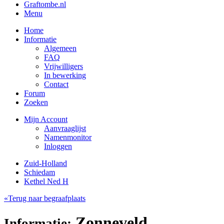
Graftombe.nl
Menu
Home
Informatie
Algemeen
FAQ
Vrijwilligers
In bewerking
Contact
Forum
Zoeken
Mijn Account
Aanvraaglijst
Namenmonitor
Inloggen
Zuid-Holland
Schiedam
Kethel Ned H
«Terug naar begraafplaats
Zonneveld,
Informatie: