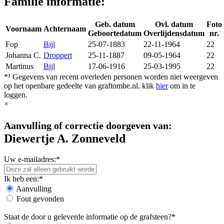
Familie informatie:
Geb. datum
Ovl. datum
Foto
Voornaam
Achternaam
Geboortedatum
Overlijdensdatum
nr.
Fop
Bijl
25-07-1883
22-11-1964
22
Johanna C.
Droppert
25-11-1887
09-05-1964
22
Martinus
Bijl
17-06-1916
25-03-1995
22
*¹ Gegevens van recent overleden personen worden niet weergeven
op het openbare gedeelte van graftombe.nl. klik
hier
om in te
loggen.
×
Aanvulling of correctie doorgeven van:
Diewertje A. Zonneveld
Uw e-mailadres:*
Ik heb een:*
Aanvulling
Fout gevonden
Staat de door u geleverde informatie op de grafsteen?*