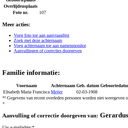
Overlijdensplaats
Foto nr.
107
Meer acties:
Voeg foto toe aan aanvraaglijst
Zoek met deze achternaam
Voeg achternaam toe aan namenmonitor
Aanvullingen of correcties doorgeven
Familie informatie:
Voornaam
Achternaam
Geb. datum
Geboortedat
Elisabeth Maria Francisca
Meijer
02-03-1908
*¹ Gegevens van recent overleden personen worden niet weergeven op
×
Gerardus
Aanvulling of correctie doorgeven van:
Uw e-mailadres:*