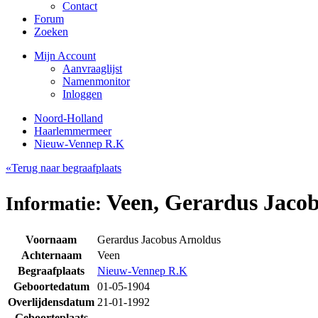
Contact
Forum
Zoeken
Mijn Account
Aanvraaglijst
Namenmonitor
Inloggen
Noord-Holland
Haarlemmermeer
Nieuw-Vennep R.K
«Terug naar begraafplaats
Veen, Gerardus Jacob
Informatie:
Voornaam
Gerardus Jacobus Arnoldus
Achternaam
Veen
Begraafplaats
Nieuw-Vennep R.K
Geboortedatum
01-05-1904
Overlijdensdatum
21-01-1992
Geboorteplaats