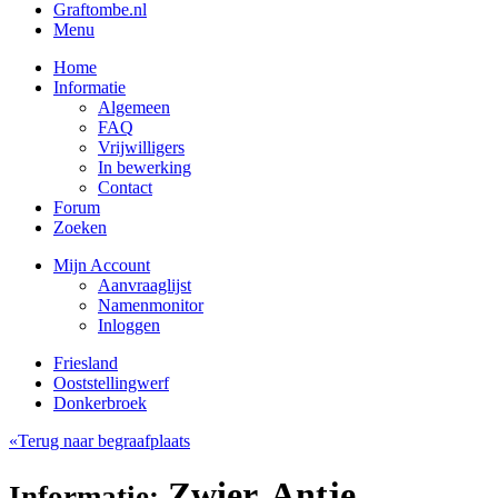
Graftombe.nl
Menu
Home
Informatie
Algemeen
FAQ
Vrijwilligers
In bewerking
Contact
Forum
Zoeken
Mijn Account
Aanvraaglijst
Namenmonitor
Inloggen
Friesland
Ooststellingwerf
Donkerbroek
«Terug naar begraafplaats
Zwier, Antje
Informatie: