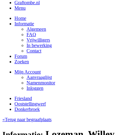
Graftombe.nl
Menu
Home
Informatie
Algemeen
FAQ
Vrijwilligers
In bewerking
Contact
Forum
Zoeken
Mijn Account
Aanvraaglijst
Namenmonitor
Inloggen
Friesland
Ooststellingwerf
Donkerbroek
«Terug naar begraafplaats
Lozeman, Willey
Informatie: