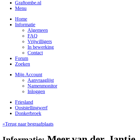
Graftombe.nl
Menu
Home
Informatie
Algemeen
FAQ
Vrijwilligers
In bewerking
Contact
Forum
Zoeken
Mijn Account
Aanvraaglijst
Namenmonitor
Inloggen
Friesland
Ooststellingwerf
Donkerbroek
«Terug naar begraafplaats
Meer van der, Jantje
Informatie: