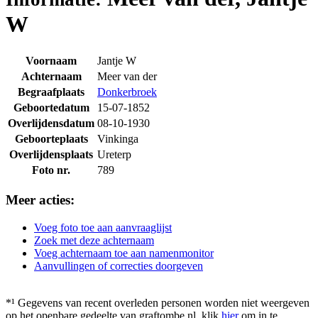
W
Voornaam
Jantje W
Achternaam
Meer van der
Begraafplaats
Donkerbroek
Geboortedatum
15-07-1852
Overlijdensdatum
08-10-1930
Geboorteplaats
Vinkinga
Overlijdensplaats
Ureterp
Foto nr.
789
Meer acties:
Voeg foto toe aan aanvraaglijst
Zoek met deze achternaam
Voeg achternaam toe aan namenmonitor
Aanvullingen of correcties doorgeven
*¹ Gegevens van recent overleden personen worden niet weergeven
op het openbare gedeelte van graftombe.nl. klik
hier
om in te