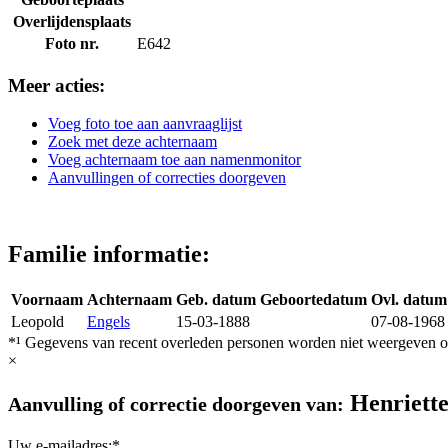
Overlijdensplaats
Foto nr.
E642
Meer acties:
Voeg foto toe aan aanvraaglijst
Zoek met deze achternaam
Voeg achternaam toe aan namenmonitor
Aanvullingen of correcties doorgeven
Familie informatie:
Voornaam
Achternaam
Geb. datum
Geboortedatum
Ovl. datum
Leopold
Engels
15-03-1888
07-08-1968
*¹ Gegevens van recent overleden personen worden niet weergeven op
×
Henriett
Aanvulling of correctie doorgeven van:
Uw e-mailadres:*