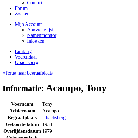
Contact
Forum
Zoeken
Mijn Account
Aanvraaglijst
Namenmonitor
Inloggen
Limburg
Voerendaal
Ubachsberg
«Terug naar begraafplaats
Acampo, Tony
Informatie:
Voornaam
Tony
Achternaam
Acampo
Begraafplaats
Ubachsberg
Geboortedatum
1933
Overlijdensdatum
1979
Geboorteplaats