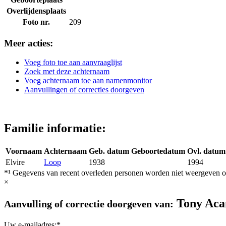
Overlijdensplaats
Foto nr.
209
Meer acties:
Voeg foto toe aan aanvraaglijst
Zoek met deze achternaam
Voeg achternaam toe aan namenmonitor
Aanvullingen of correcties doorgeven
Familie informatie:
Voornaam
Achternaam
Geb. datum
Geboortedatum
Ovl. datum
Elvire
Loop
1938
1994
*¹ Gegevens van recent overleden personen worden niet weergeven op
×
Tony Ac
Aanvulling of correctie doorgeven van:
Uw e-mailadres:*