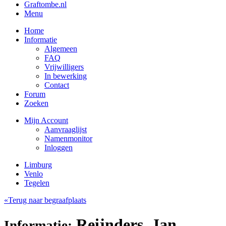
Graftombe.nl
Menu
Home
Informatie
Algemeen
FAQ
Vrijwilligers
In bewerking
Contact
Forum
Zoeken
Mijn Account
Aanvraaglijst
Namenmonitor
Inloggen
Limburg
Venlo
Tegelen
«Terug naar begraafplaats
Reijnders, Jan
Informatie: