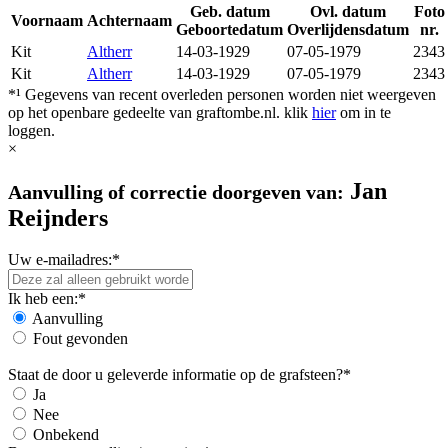
Geb. datum
Ovl. datum
Foto
Voornaam
Achternaam
Geboortedatum
Overlijdensdatum
nr.
Kit
Altherr
14-03-1929
07-05-1979
2343
Kit
Altherr
14-03-1929
07-05-1979
2343
*¹ Gegevens van recent overleden personen worden niet weergeven
op het openbare gedeelte van graftombe.nl. klik
hier
om in te
loggen.
×
Jan
Aanvulling of correctie doorgeven van:
Reijnders
Uw e-mailadres:*
Ik heb een:*
Aanvulling
Fout gevonden
Staat de door u geleverde informatie op de grafsteen?*
Ja
Nee
Onbekend