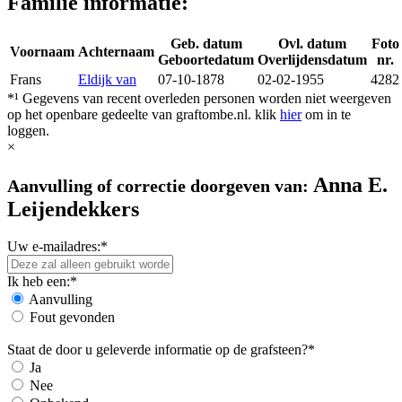
Familie informatie:
Geb. datum
Ovl. datum
Foto
Voornaam
Achternaam
Geboortedatum
Overlijdensdatum
nr.
Frans
Eldijk van
07-10-1878
02-02-1955
4282
*¹ Gegevens van recent overleden personen worden niet weergeven
op het openbare gedeelte van graftombe.nl. klik
hier
om in te
loggen.
×
Anna E.
Aanvulling of correctie doorgeven van:
Leijendekkers
Uw e-mailadres:*
Ik heb een:*
Aanvulling
Fout gevonden
Staat de door u geleverde informatie op de grafsteen?*
Ja
Nee