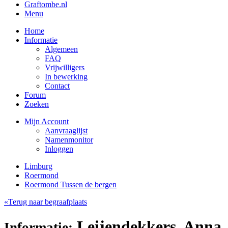
Graftombe.nl
Menu
Home
Informatie
Algemeen
FAQ
Vrijwilligers
In bewerking
Contact
Forum
Zoeken
Mijn Account
Aanvraaglijst
Namenmonitor
Inloggen
Limburg
Roermond
Roermond Tussen de bergen
«Terug naar begraafplaats
Leijendekkers, Anna
Informatie: