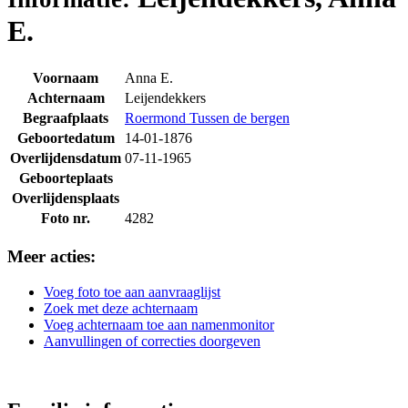
E.
Voornaam
Anna E.
Achternaam
Leijendekkers
Begraafplaats
Roermond Tussen de bergen
Geboortedatum
14-01-1876
Overlijdensdatum
07-11-1965
Geboorteplaats
Overlijdensplaats
Foto nr.
4282
Meer acties:
Voeg foto toe aan aanvraaglijst
Zoek met deze achternaam
Voeg achternaam toe aan namenmonitor
Aanvullingen of correcties doorgeven