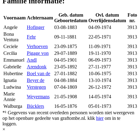
Familie informatie:
Geb. datum
Ovl. datum
Foto
Voornaam
Achternaam
Geboortedatum
Overlijdensdatum
nr.
Angele
Hofinger
03-08-1883
04-09-1974
3913
Bona
Fehr
09-11-1881
22-05-1971
3913
Ventura
Ceciele
Verhoeven
23-09-1875
11-09-1971
3913
Cecilia
Pigage von
29-07-1889
19-11-1970
3913
Emmanuel
Andl
04-05-1901
06-09-1973
3913
Gabrielle
Arendonk
23-05-1892
27-11-1977
3913
Hubertine
Boel van de
27-01-1882
10-06-1975
3913
Ignatia
Beyer de
04-08-1884
13-10-1974
3913
Ludwina
Verstegen
07-04-1869
26-12-1972
3913
Marie
Weyermans
21-05-1908
14-05-1974
3913
Annie
Walburga
Bücklers
16-05-1876
05-01-1973
3913
*¹ Gegevens van recent overleden personen worden niet weergeven
op het openbare gedeelte van graftombe.nl. klik
hier
om in te
loggen.
×