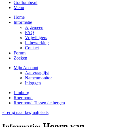
Graftombe.nl
Menu
Home
Informatie
Algemeen
FAQ
Vrijwilligers
In bewerking
Contact
Forum
Zoeken
Mijn Account
Aanvraaglijst
Namenmonitor
Inloggen
Limburg
Roermond
Roermond Tussen de bergen
«Terug naar begraafplaats
Hoorn van,
Informatie: