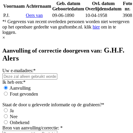
Geb. datum
Ovl. datum
Foto
Voornaam
Achternaam
Geboortedatum
Overlijdensdatum
nr.
P.J.
Oers van
09-06-1890
10-04-1958
3908
*¹ Gegevens van recent overleden personen worden niet weergeven
op het openbare gedeelte van graftombe.nl. klik
hier
om in te
loggen.
×
G.H.F.
Aanvulling of correctie doorgeven van:
Alers
Uw e-mailadres:*
Ik heb een:*
Aanvulling
Fout gevonden
Staat de door u geleverde informatie op de grafsteen?*
Ja
Nee
Onbekend
Bron van aanvulling/correctie: *