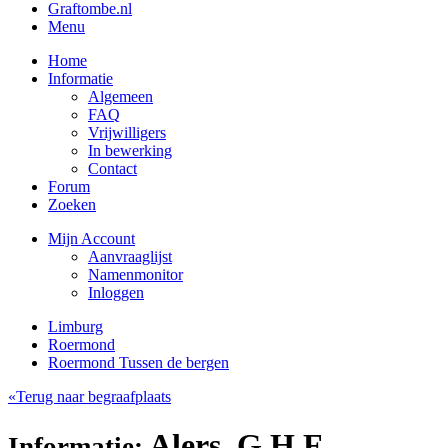
Graftombe.nl
Menu
Home
Informatie
Algemeen
FAQ
Vrijwilligers
In bewerking
Contact
Forum
Zoeken
Mijn Account
Aanvraaglijst
Namenmonitor
Inloggen
Limburg
Roermond
Roermond Tussen de bergen
«Terug naar begraafplaats
Alers, G.H.F.
Informatie: