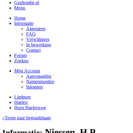
Graftombe.nl
Menu
Home
Informatie
Algemeen
FAQ
Vrijwilligers
In bewerking
Contact
Forum
Zoeken
Mijn Account
Aanvraaglijst
Namenmonitor
Inloggen
Limburg
Haelen
Horn Haelerweg
«Terug naar begraafplaats
Niessen, H.P.
Informatie: